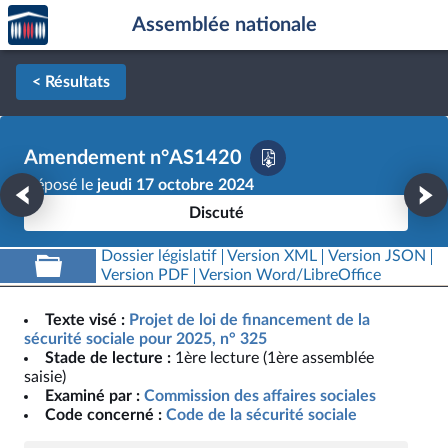
Accèder
Aller au contenu
Aller en bas de la page
Assemblée nationale
à la
page
d'accueil
< Résultats
Amendement n°AS1420
Déposé le
jeudi 17 octobre 2024
Discuté
Dossier législatif
Version XML
Version JSON
Version PDF
Version Word/LibreOffice
Texte visé :
Projet de loi de financement de la
sécurité sociale pour 2025, n° 325
Stade de lecture :
1ère lecture (1ère assemblée
saisie)
Examiné par :
Commission des affaires sociales
Code concerné :
Code de la sécurité sociale