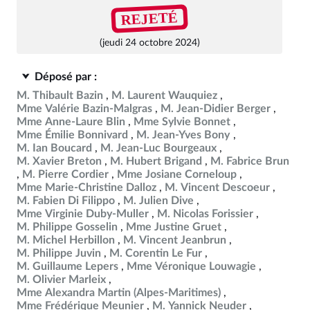
REJETÉ
(jeudi 24 octobre 2024)
Déposé par :
M. Thibault Bazin
M. Laurent Wauquiez
Mme Valérie Bazin-Malgras
M. Jean-Didier Berger
Mme Anne-Laure Blin
Mme Sylvie Bonnet
Mme Émilie Bonnivard
M. Jean-Yves Bony
M. Ian Boucard
M. Jean-Luc Bourgeaux
M. Xavier Breton
M. Hubert Brigand
M. Fabrice Brun
M. Pierre Cordier
Mme Josiane Corneloup
Mme Marie-Christine Dalloz
M. Vincent Descoeur
M. Fabien Di Filippo
M. Julien Dive
Mme Virginie Duby-Muller
M. Nicolas Forissier
M. Philippe Gosselin
Mme Justine Gruet
M. Michel Herbillon
M. Vincent Jeanbrun
M. Philippe Juvin
M. Corentin Le Fur
M. Guillaume Lepers
Mme Véronique Louwagie
M. Olivier Marleix
Mme Alexandra Martin (Alpes-Maritimes)
Mme Frédérique Meunier
M. Yannick Neuder