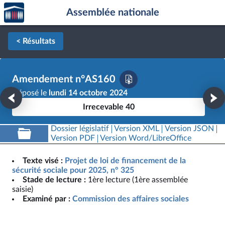
Accèder
Aller au contenu
Aller en bas de la page
Assemblée nationale
à la
page
d'accueil
< Résultats
Amendement n°AS160
Déposé le
lundi 14 octobre 2024
Irrecevable 40
Dossier législatif
Version XML
Version JSON
Version PDF
Version Word/LibreOffice
Texte visé :
Projet de loi de financement de la
sécurité sociale pour 2025, n° 325
Stade de lecture :
1ère lecture (1ère assemblée
saisie)
Examiné par :
Commission des affaires sociales