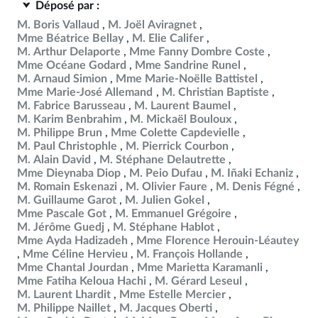
Déposé par :
M. Boris Vallaud
M. Joël Aviragnet
Mme Béatrice Bellay
M. Elie Califer
M. Arthur Delaporte
Mme Fanny Dombre Coste
Mme Océane Godard
Mme Sandrine Runel
M. Arnaud Simion
Mme Marie-Noëlle Battistel
Mme Marie-José Allemand
M. Christian Baptiste
M. Fabrice Barusseau
M. Laurent Baumel
M. Karim Benbrahim
M. Mickaël Bouloux
M. Philippe Brun
Mme Colette Capdevielle
M. Paul Christophle
M. Pierrick Courbon
M. Alain David
M. Stéphane Delautrette
Mme Dieynaba Diop
M. Peio Dufau
M. Iñaki Echaniz
M. Romain Eskenazi
M. Olivier Faure
M. Denis Fégné
M. Guillaume Garot
M. Julien Gokel
Mme Pascale Got
M. Emmanuel Grégoire
M. Jérôme Guedj
M. Stéphane Hablot
Mme Ayda Hadizadeh
Mme Florence Herouin-Léautey
Mme Céline Hervieu
M. François Hollande
Mme Chantal Jourdan
Mme Marietta Karamanli
Mme Fatiha Keloua Hachi
M. Gérard Leseul
M. Laurent Lhardit
Mme Estelle Mercier
M. Philippe Naillet
M. Jacques Oberti