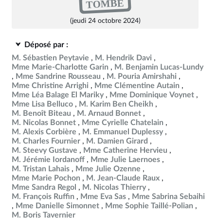
TOMBÉ
(jeudi 24 octobre 2024)
Déposé par :
M. Sébastien Peytavie
M. Hendrik Davi
Mme Marie-Charlotte Garin
M. Benjamin Lucas-Lundy
Mme Sandrine Rousseau
M. Pouria Amirshahi
Mme Christine Arrighi
Mme Clémentine Autain
Mme Léa Balage El Mariky
Mme Dominique Voynet
Mme Lisa Belluco
M. Karim Ben Cheikh
M. Benoît Biteau
M. Arnaud Bonnet
M. Nicolas Bonnet
Mme Cyrielle Chatelain
M. Alexis Corbière
M. Emmanuel Duplessy
M. Charles Fournier
M. Damien Girard
M. Steevy Gustave
Mme Catherine Hervieu
M. Jérémie Iordanoff
Mme Julie Laernoes
M. Tristan Lahais
Mme Julie Ozenne
Mme Marie Pochon
M. Jean-Claude Raux
Mme Sandra Regol
M. Nicolas Thierry
M. François Ruffin
Mme Eva Sas
Mme Sabrina Sebaihi
Mme Danielle Simonnet
Mme Sophie Taillé-Polian
M. Boris Tavernier