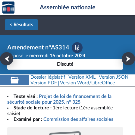
Accèder
Aller au contenu
Aller en bas de la page
Assemblée nationale
à la
page
d'accueil
< Résultats
Amendement n°AS314
Déposé le
mercredi 16 octobre 2024
Discuté
Dossier législatif
Version XML
Version JSON
Version PDF
Version Word/LibreOffice
Texte visé :
Projet de loi de financement de la
sécurité sociale pour 2025, n° 325
Stade de lecture :
1ère lecture (1ère assemblée
saisie)
Examiné par :
Commission des affaires sociales