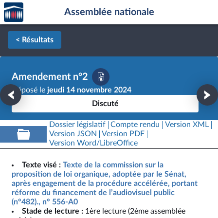
Accèder
Aller au contenu
Aller en bas de la page
Assemblée nationale
à la
page
d'accueil
< Résultats
Amendement n°2
Déposé le
jeudi 14 novembre 2024
Discuté
Dossier législatif
Compte rendu
Version XML
Version JSON
Version PDF
Version Word/LibreOffice
Texte visé :
Texte de la commission sur la
proposition de loi organique, adoptée par le Sénat,
après engagement de la procédure accélérée, portant
réforme du financement de l’audiovisuel public
(n°482)., n° 556-A0
Stade de lecture :
1ère lecture (2ème assemblée