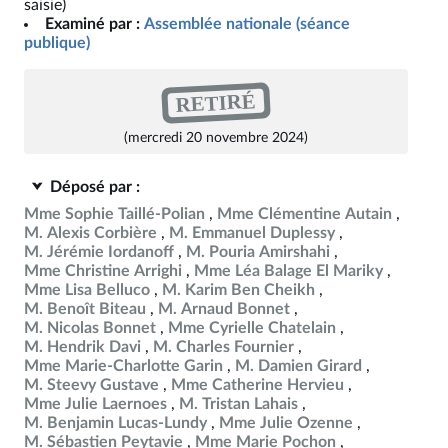
saisie)
Examiné par :
Assemblée nationale (séance
publique)
RETIRÉ
(mercredi 20 novembre 2024)
Déposé par :
Mme Sophie Taillé-Polian
Mme Clémentine Autain
M. Alexis Corbière
M. Emmanuel Duplessy
M. Jérémie Iordanoff
M. Pouria Amirshahi
Mme Christine Arrighi
Mme Léa Balage El Mariky
Mme Lisa Belluco
M. Karim Ben Cheikh
M. Benoît Biteau
M. Arnaud Bonnet
M. Nicolas Bonnet
Mme Cyrielle Chatelain
M. Hendrik Davi
M. Charles Fournier
Mme Marie-Charlotte Garin
M. Damien Girard
M. Steevy Gustave
Mme Catherine Hervieu
Mme Julie Laernoes
M. Tristan Lahais
M. Benjamin Lucas-Lundy
Mme Julie Ozenne
M. Sébastien Peytavie
Mme Marie Pochon