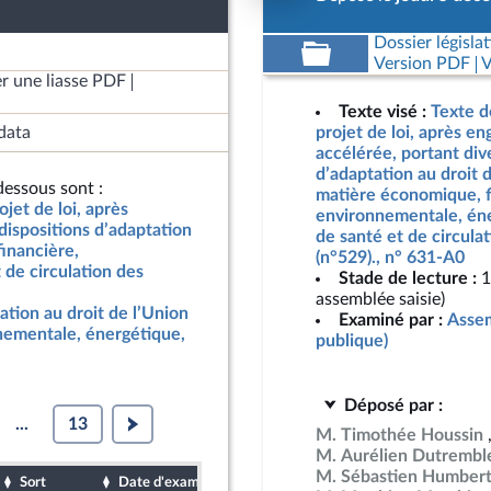
Dossier législat
Version PDF
V
r une liasse PDF
Texte visé :
Texte d
data
projet de loi, après e
accélérée, portant div
d’adaptation au droit
essous sont :
matière économique, f
jet de loi, après
environnementale, éne
dispositions d’adaptation
de santé et de circula
inancière,
(n°529)., n° 631-A0
 de circulation des
Stade de lecture :
1
assemblée saisie)
ation au droit de l’Union
Examiné par :
Assem
nementale, énergétique,
publique)
Déposé par :
...
13
M. Timothée Houssin
M. Aurélien Dutrembl
M. Sébastien Humber
Sort
Date d'examen
Date de dépôt