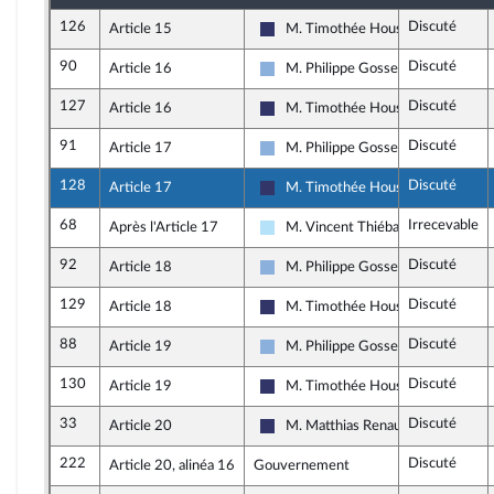
126
Discuté
Article 15
M. Timothée Houssin
Rassemblement National
90
Discuté
Article 16
M. Philippe Gosselin
Droite Républicaine
127
Discuté
Article 16
M. Timothée Houssin
Rassemblement National
91
Discuté
Article 17
M. Philippe Gosselin
Droite Républicaine
128
Discuté
Article 17
M. Timothée Houssin
Rassemblement National
68
Irrecevable
Après l'Article 17
M. Vincent Thiébaut
Horizons & Indépendants
92
Discuté
Article 18
M. Philippe Gosselin
Droite Républicaine
129
Discuté
Article 18
M. Timothée Houssin
Rassemblement National
88
Discuté
Article 19
M. Philippe Gosselin
Droite Républicaine
130
Discuté
Article 19
M. Timothée Houssin
Rassemblement National
33
Discuté
Article 20
M. Matthias Renault
Rassemblement National
222
Discuté
Article 20, alinéa 16
Gouvernement