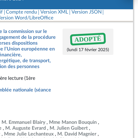
if
Compte rendu
Version XML
Version JSON
ersion Word/LibreOffice
e la commission sur le
ADOPTÉ
ngagement de la procédure
erses dispositions
 de l’Union européenne en
(lundi 17 février 2025)
inancière,
rgétique, de transport,
tion des personnes
ère lecture (1ère
blée nationale (séance
M. Emmanuel Blairy
Mme Manon Bouquin
e
M. Auguste Evrard
M. Julien Guibert
t
Mme Julie Lechanteux
M. David Magnier