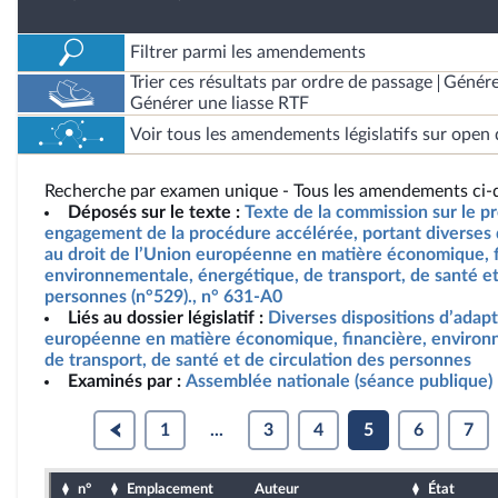
Filtrer parmi les amendements
Trier ces résultats par ordre de passage
Génére
Générer une liasse RTF
Voir tous les amendements législatifs sur open 
Recherche par examen unique - Tous les amendements ci-d
Déposés sur le texte :
Texte de la commission sur le pro
engagement de la procédure accélérée, portant diverses 
au droit de l’Union européenne en matière économique, f
environnementale, énergétique, de transport, de santé et
personnes (n°529)., n° 631-A0
Liés au dossier législatif :
Diverses dispositions d’adapt
européenne en matière économique, financière, environ
de transport, de santé et de circulation des personnes
Examinés par :
Assemblée nationale (séance publique)
1
...
3
4
5
6
7
n°
Emplacement
Auteur
État