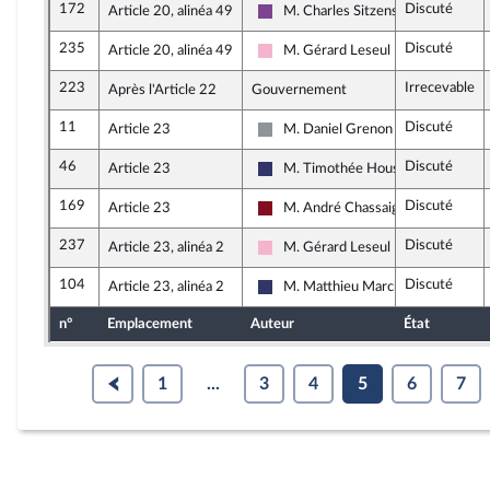
172
Discuté
Article 20, alinéa 49
M. Charles Sitzenstuhl
Ensemble pour la République
235
Discuté
Article 20, alinéa 49
M. Gérard Leseul
Socialistes et apparentés
223
Irrecevable
Après l'Article 22
Gouvernement
11
Discuté
Article 23
M. Daniel Grenon
Non inscrit
46
Discuté
Article 23
M. Timothée Houssin
Rassemblement National
169
Discuté
Article 23
M. André Chassaigne
Gauche Démocrate et Républicaine
237
Discuté
Article 23, alinéa 2
M. Gérard Leseul
Socialistes et apparentés
104
Discuté
Article 23, alinéa 2
M. Matthieu Marchio
Rassemblement National
n°
Emplacement
Auteur
État
1
...
3
4
5
6
7