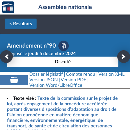
Accèder
Aller au contenu
Aller en bas de la page
Assemblée nationale
à la
page
d'accueil
< Résultats
Amendement n°90
Déposé le
jeudi 5 décembre 2024
Discuté
Dossier législatif
Compte rendu
Version XML
Version JSON
Version PDF
Version Word/LibreOffice
Texte visé :
Texte de la commission sur le projet de
loi, après engagement de la procédure accélérée,
portant diverses dispositions d’adaptation au droit de
l’Union européenne en matière économique,
financière, environnementale, énergétique, de
transport, de santé et de circulation des personnes