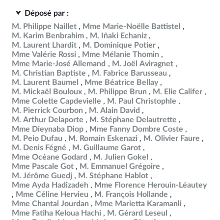
Déposé par :
M. Philippe Naillet
Mme Marie-Noëlle Battistel
M. Karim Benbrahim
M. Iñaki Echaniz
M. Laurent Lhardit
M. Dominique Potier
Mme Valérie Rossi
Mme Mélanie Thomin
Mme Marie-José Allemand
M. Joël Aviragnet
M. Christian Baptiste
M. Fabrice Barusseau
M. Laurent Baumel
Mme Béatrice Bellay
M. Mickaël Bouloux
M. Philippe Brun
M. Elie Califer
Mme Colette Capdevielle
M. Paul Christophle
M. Pierrick Courbon
M. Alain David
M. Arthur Delaporte
M. Stéphane Delautrette
Mme Dieynaba Diop
Mme Fanny Dombre Coste
M. Peio Dufau
M. Romain Eskenazi
M. Olivier Faure
M. Denis Fégné
M. Guillaume Garot
Mme Océane Godard
M. Julien Gokel
Mme Pascale Got
M. Emmanuel Grégoire
M. Jérôme Guedj
M. Stéphane Hablot
Mme Ayda Hadizadeh
Mme Florence Herouin-Léautey
Mme Céline Hervieu
M. François Hollande
Mme Chantal Jourdan
Mme Marietta Karamanli
Mme Fatiha Keloua Hachi
M. Gérard Leseul