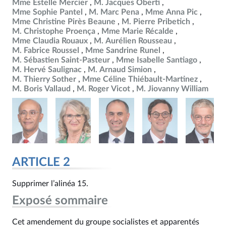
Mme Estelle Mercier
M. Jacques Oberti
Mme Sophie Pantel
M. Marc Pena
Mme Anna Pic
Mme Christine Pirès Beaune
M. Pierre Pribetich
M. Christophe Proença
Mme Marie Récalde
Mme Claudia Rouaux
M. Aurélien Rousseau
M. Fabrice Roussel
Mme Sandrine Runel
M. Sébastien Saint-Pasteur
Mme Isabelle Santiago
M. Hervé Saulignac
M. Arnaud Simion
M. Thierry Sother
Mme Céline Thiébault-Martinez
M. Boris Vallaud
M. Roger Vicot
M. Jiovanny William
ARTICLE 2
Supprimer l’alinéa 15.
Exposé sommaire
Cet amendement du groupe socialistes et apparentés