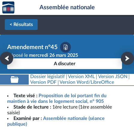
Accèder
Aller au contenu
Aller en bas de la page
Assemblée nationale
à la
page
d'accueil
< Résultats
Amendement n°45
Déposé le
mercredi 26 mars 2025
A discuter
Dossier législatif
Version XML
Version JSON
Version PDF
Version Word/LibreOffice
Texte visé :
Proposition de loi portant fin du
maintien à vie dans le logement social, n° 905
Stade de lecture :
1ère lecture (1ère assemblée
saisie)
Examiné par :
Assemblée nationale (séance
publique)