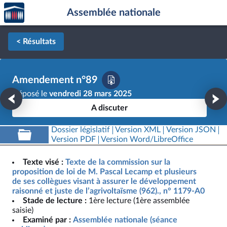
Accèder
Aller au contenu
Aller en bas de la page
Assemblée nationale
à la
page
d'accueil
< Résultats
Amendement n°89
Déposé le
vendredi 28 mars 2025
A discuter
Dossier législatif
Version XML
Version JSON
Version PDF
Version Word/LibreOffice
Texte visé :
Texte de la commission sur la
proposition de loi de M. Pascal Lecamp et plusieurs
de ses collègues visant à assurer le développement
raisonné et juste de l’agrivoltaïsme (962)., n° 1179-A0
Stade de lecture :
1ère lecture (1ère assemblée
saisie)
Examiné par :
Assemblée nationale (séance