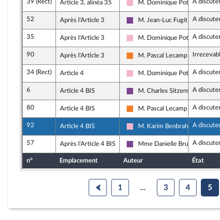
39 (Rect)
A discute
Article 3, alinéa 35
M. Dominique Potier
Socialistes et apparentés
52
A discute
Après l'Article 3
M. Jean-Luc Fugit
Ensemble pour la République
35
A discute
Après l'Article 3
M. Dominique Potier
Socialistes et apparentés
90
Irrecevab
Après l'Article 3
M. Pascal Lecamp
Les Démocrates
34 (Rect)
A discute
Article 4
M. Dominique Potier
Socialistes et apparentés
6
A discute
Article 4 BIS
M. Charles Sitzenstuhl
Ensemble pour la République
80
A discute
Article 4 BIS
M. Pascal Lecamp
Les Démocrates
92
A discute
Article 4 BIS
M. Karim Benbrahim
Socialistes et apparentés
57
A discute
Après l'Article 4 BIS
Mme Danielle Brulebois
Ensemble pour la République
n°
Emplacement
Auteur
État
1
...
3
4
5