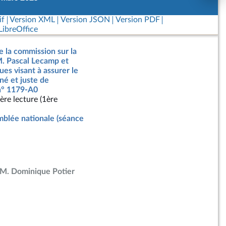
if
Version XML
Version JSON
Version PDF
ibreOffice
e la commission sur la
M. Pascal Lecamp et
ues visant à assurer le
é et juste de
 n° 1179-A0
ère lecture (1ère
blée nationale (séance
M. Dominique Potier