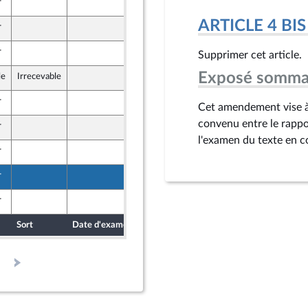
r
28 mars 2025
ARTICLE 4 BIS
r
28 mars 2025
r
28 mars 2025
Supprimer cet article.
Exposé somma
le
Irrecevable
28 mars 2025
r
28 mars 2025
Cet amendement vise à
convenu entre le rappo
r
28 mars 2025
l'examen du texte en 
r
28 mars 2025
r
28 mars 2025
r
28 mars 2025
Sort
Date d'examen
Date de dépôt