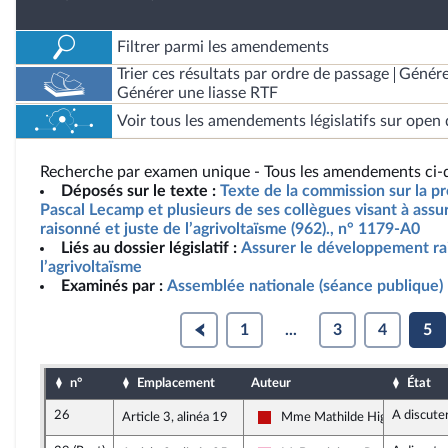
Filtrer parmi les amendements
Trier ces résultats par ordre de passage
Génére
Générer une liasse RTF
Voir tous les amendements législatifs sur open 
Recherche par examen unique - Tous les amendements ci-d
Déposés sur le texte :
Texte de la commission sur la pr
Pascal Lecamp et plusieurs de ses collègues visant à ass
raisonné et juste de l’agrivoltaïsme (962)., n° 1179-A0
Liés au dossier législatif :
Assurer le développement ra
l’agrivoltaïsme
Examinés par :
Assemblée nationale (séance publique)
1
...
3
4
5
n°
Emplacement
Auteur
État
26
A discute
Article 3, alinéa 19
Mme Mathilde Hignet
La France insoumise - Nouveau 