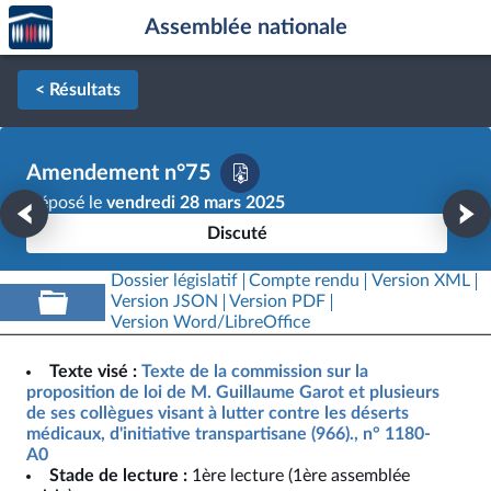
Accèder
Aller au contenu
Aller en bas de la page
Assemblée nationale
à la
page
d'accueil
< Résultats
Amendement n°75
Déposé le
vendredi 28 mars 2025
Discuté
Dossier législatif
Compte rendu
Version XML
Version JSON
Version PDF
Version Word/LibreOffice
Texte visé :
Texte de la commission sur la
proposition de loi de M. Guillaume Garot et plusieurs
de ses collègues visant à lutter contre les déserts
médicaux, d'initiative transpartisane (966)., n° 1180-
A0
Stade de lecture :
1ère lecture (1ère assemblée