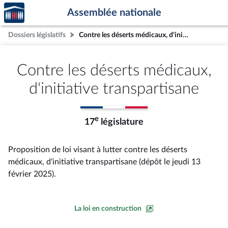
Accèder
Aller au contenu
Aller en bas de la page
Assemblée nationale
à la
page
Dossiers législatifs
Contre les déserts médicaux, d'initiative transpartisane
d'accueil
Contre les déserts médicaux,
d'initiative transpartisane
e
17
législature
Proposition de loi visant à lutter contre les déserts
médicaux, d'initiative transpartisane (dépôt le jeudi 13
février 2025).
La loi en construction