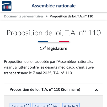
Accèder
Aller au contenu
Aller en bas de la page
Assemblée nationale
à la
page
Documents parlementaires
Proposition de loi, T.A. n° 110
d'accueil
Proposition de loi, T.A. n° 110
e
17
législature
Proposition de loi, adoptée par l'Assemblée nationale,
visant à lutter contre les déserts médicaux, d'initiative
transpartisane le 7 mai 2025, T.A. n° 110
.
Proposition de loi, T.A. n° 110 (Sommaire)
<b>Proposition de loi, T.A. n° 110 (Sommaire)</b>
er
er
Article 1
Article 1
bis
Article 2