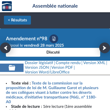
Accèder
Aller au contenu
Aller en bas de la page
Assemblée nationale
à la
page
d'accueil
< Résultats
Amendement n°98
Déposé le
vendredi 28 mars 2025
Discuté
Dossier législatif
Compte rendu
Version XML
Version JSON
Version PDF
Version Word/LibreOffice
Texte visé :
Texte de la commission sur la
proposition de loi de M. Guillaume Garot et plusieurs
de ses collègues visant à lutter contre les déserts
médicaux, d'initiative transpartisane (966)., n° 1180-
A0
Stade de lecture :
1ère lecture (1ère assemblée