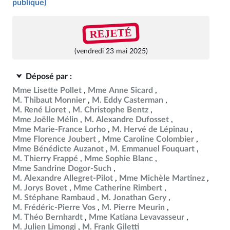
publique)
REJETÉ
(vendredi 23 mai 2025)
Déposé par :
Mme Lisette Pollet
Mme Anne Sicard
M. Thibaut Monnier
M. Eddy Casterman
M. René Lioret
M. Christophe Bentz
Mme Joëlle Mélin
M. Alexandre Dufosset
Mme Marie-France Lorho
M. Hervé de Lépinau
Mme Florence Joubert
Mme Caroline Colombier
Mme Bénédicte Auzanot
M. Emmanuel Fouquart
M. Thierry Frappé
Mme Sophie Blanc
Mme Sandrine Dogor-Such
M. Alexandre Allegret-Pilot
Mme Michèle Martinez
M. Jorys Bovet
Mme Catherine Rimbert
M. Stéphane Rambaud
M. Jonathan Gery
M. Frédéric-Pierre Vos
M. Pierre Meurin
M. Théo Bernhardt
Mme Katiana Levavasseur
M. Julien Limongi
M. Frank Giletti