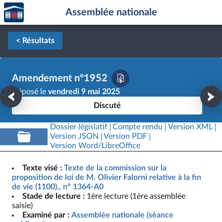
Accèder
Aller au contenu
Aller en bas de la page
Assemblée nationale
à la
page
d'accueil
< Résultats
Amendement n°1952
Déposé le
vendredi 9 mai 2025
Discuté
Dossier législatif
Compte rendu
Version XML
Version JSON
Version PDF
Version Word/LibreOffice
Texte visé :
Texte de la commission sur la
proposition de loi de M. Olivier Falorni relative à la fin
de vie (1100)., n° 1364-A0
Stade de lecture :
1ère lecture (1ère assemblée
saisie)
Examiné par :
Assemblée nationale (séance