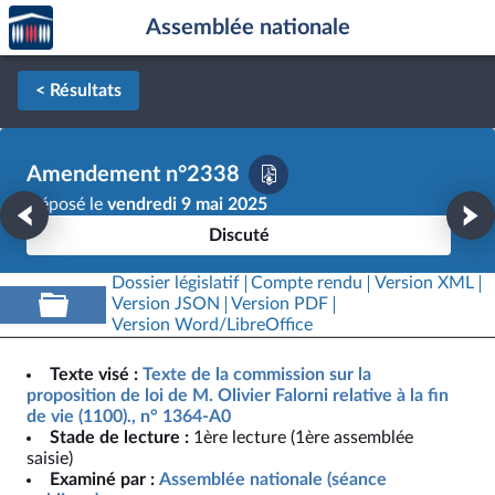
Accèder
Aller au contenu
Aller en bas de la page
Assemblée nationale
à la
page
d'accueil
< Résultats
Amendement n°2338
Déposé le
vendredi 9 mai 2025
Discuté
Dossier législatif
Compte rendu
Version XML
Version JSON
Version PDF
Version Word/LibreOffice
Texte visé :
Texte de la commission sur la
proposition de loi de M. Olivier Falorni relative à la fin
de vie (1100)., n° 1364-A0
Stade de lecture :
1ère lecture (1ère assemblée
saisie)
Examiné par :
Assemblée nationale (séance