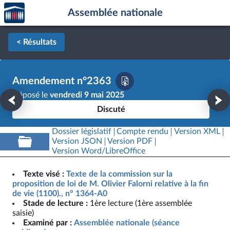
Accèder
Aller au contenu
Aller en bas de la page
Assemblée nationale
à la
page
d'accueil
< Résultats
Amendement n°2363
Déposé le
vendredi 9 mai 2025
Discuté
Dossier législatif
Compte rendu
Version XML
Version JSON
Version PDF
Version Word/LibreOffice
Texte visé :
Texte de la commission sur la
proposition de loi de M. Olivier Falorni relative à la fin
de vie (1100)., n° 1364-A0
Stade de lecture :
1ère lecture (1ère assemblée
saisie)
Examiné par :
Assemblée nationale (séance