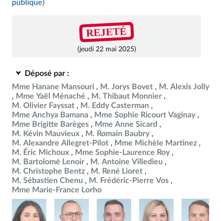
publique)
REJETÉ
(jeudi 22 mai 2025)
Déposé par :
Mme Hanane Mansouri
M. Jorys Bovet
M. Alexis Jolly
Mme Yaël Ménaché
M. Thibaut Monnier
M. Olivier Fayssat
M. Eddy Casterman
Mme Anchya Bamana
Mme Sophie Ricourt Vaginay
Mme Brigitte Barèges
Mme Anne Sicard
M. Kévin Mauvieux
M. Romain Baubry
M. Alexandre Allegret-Pilot
Mme Michèle Martinez
M. Éric Michoux
Mme Sophie-Laurence Roy
M. Bartolomé Lenoir
M. Antoine Villedieu
M. Christophe Bentz
M. René Lioret
M. Sébastien Chenu
M. Frédéric-Pierre Vos
Mme Marie-France Lorho