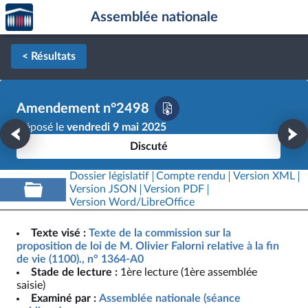
Accèder
Aller au contenu
Aller en bas de la page
Assemblée nationale
à la
page
d'accueil
< Résultats
Amendement n°2498
Déposé le
vendredi 9 mai 2025
Discuté
Dossier législatif
Compte rendu
Version XML
Version JSON
Version PDF
Version Word/LibreOffice
Texte visé :
Texte de la commission sur la
proposition de loi de M. Olivier Falorni relative à la fin
de vie (1100)., n° 1364-A0
Stade de lecture :
1ère lecture (1ère assemblée
saisie)
Examiné par :
Assemblée nationale (séance