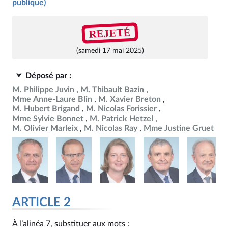
publique)
REJETÉ
(samedi 17 mai 2025)
Déposé par :
M. Philippe Juvin
M. Thibault Bazin
Mme Anne-Laure Blin
M. Xavier Breton
M. Hubert Brigand
M. Nicolas Forissier
Mme Sylvie Bonnet
M. Patrick Hetzel
M. Olivier Marleix
M. Nicolas Ray
Mme Justine Gruet
ARTICLE 2
À l’alinéa 7, substituer aux mots :