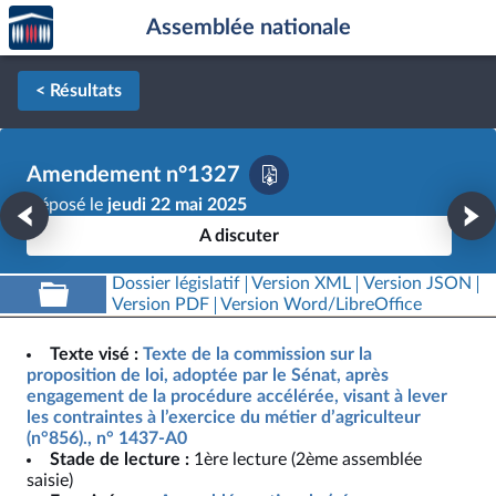
Accèder
Aller au contenu
Aller en bas de la page
Assemblée nationale
à la
page
d'accueil
< Résultats
Amendement n°1327
Déposé le
jeudi 22 mai 2025
A discuter
Dossier législatif
Version XML
Version JSON
Version PDF
Version Word/LibreOffice
Texte visé :
Texte de la commission sur la
proposition de loi, adoptée par le Sénat, après
engagement de la procédure accélérée, visant à lever
les contraintes à l’exercice du métier d’agriculteur
(n°856)., n° 1437-A0
Stade de lecture :
1ère lecture (2ème assemblée
saisie)