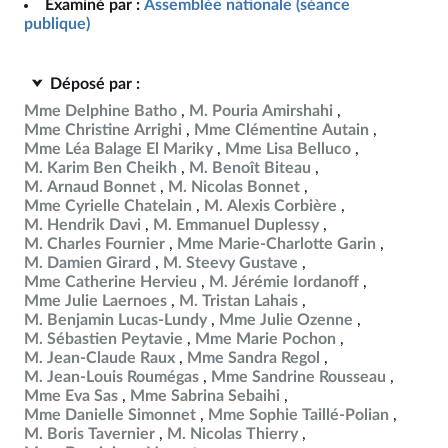
Examiné par :
Assemblée nationale (séance
publique)
Déposé par :
Mme Delphine Batho
M. Pouria Amirshahi
Mme Christine Arrighi
Mme Clémentine Autain
Mme Léa Balage El Mariky
Mme Lisa Belluco
M. Karim Ben Cheikh
M. Benoît Biteau
M. Arnaud Bonnet
M. Nicolas Bonnet
Mme Cyrielle Chatelain
M. Alexis Corbière
M. Hendrik Davi
M. Emmanuel Duplessy
M. Charles Fournier
Mme Marie-Charlotte Garin
M. Damien Girard
M. Steevy Gustave
Mme Catherine Hervieu
M. Jérémie Iordanoff
Mme Julie Laernoes
M. Tristan Lahais
M. Benjamin Lucas-Lundy
Mme Julie Ozenne
M. Sébastien Peytavie
Mme Marie Pochon
M. Jean-Claude Raux
Mme Sandra Regol
M. Jean-Louis Roumégas
Mme Sandrine Rousseau
Mme Eva Sas
Mme Sabrina Sebaihi
Mme Danielle Simonnet
Mme Sophie Taillé-Polian
M. Boris Tavernier
M. Nicolas Thierry