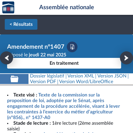
Accèder
Aller au contenu
Aller en bas de la page
Assemblée nationale
à la
page
d'accueil
< Résultats
Amendement n°1407
Déposé le
jeudi 22 mai 2025
En traitement
Dossier législatif
Version XML
Version JSON
Version PDF
Version Word/LibreOffice
Texte visé :
Texte de la commission sur la
proposition de loi, adoptée par le Sénat, après
engagement de la procédure accélérée, visant à lever
les contraintes à l’exercice du métier d’agriculteur
(n°856)., n° 1437-A0
Stade de lecture :
1ère lecture (2ème assemblée
saisie)