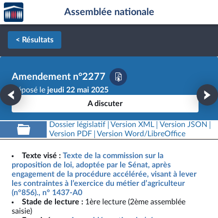
Accèder
Aller au contenu
Aller en bas de la page
Assemblée nationale
à la
page
d'accueil
< Résultats
Amendement n°2277
Déposé le
jeudi 22 mai 2025
A discuter
Dossier législatif
Version XML
Version JSON
Version PDF
Version Word/LibreOffice
Texte visé :
Texte de la commission sur la
proposition de loi, adoptée par le Sénat, après
engagement de la procédure accélérée, visant à lever
les contraintes à l’exercice du métier d’agriculteur
(n°856)., n° 1437-A0
Stade de lecture :
1ère lecture (2ème assemblée
saisie)