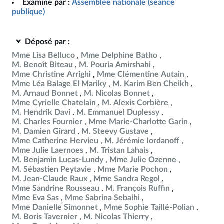
Examiné par :
Assemblée nationale (séance
publique)
Déposé par :
Mme Lisa Belluco
Mme Delphine Batho
M. Benoît Biteau
M. Pouria Amirshahi
Mme Christine Arrighi
Mme Clémentine Autain
Mme Léa Balage El Mariky
M. Karim Ben Cheikh
M. Arnaud Bonnet
M. Nicolas Bonnet
Mme Cyrielle Chatelain
M. Alexis Corbière
M. Hendrik Davi
M. Emmanuel Duplessy
M. Charles Fournier
Mme Marie-Charlotte Garin
M. Damien Girard
M. Steevy Gustave
Mme Catherine Hervieu
M. Jérémie Iordanoff
Mme Julie Laernoes
M. Tristan Lahais
M. Benjamin Lucas-Lundy
Mme Julie Ozenne
M. Sébastien Peytavie
Mme Marie Pochon
M. Jean-Claude Raux
Mme Sandra Regol
Mme Sandrine Rousseau
M. François Ruffin
Mme Eva Sas
Mme Sabrina Sebaihi
Mme Danielle Simonnet
Mme Sophie Taillé-Polian
M. Boris Tavernier
M. Nicolas Thierry