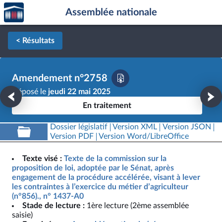
Accèder
Aller au contenu
Aller en bas de la page
Assemblée nationale
à la
page
d'accueil
< Résultats
Amendement n°2758
Déposé le
jeudi 22 mai 2025
En traitement
Dossier législatif
Version XML
Version JSON
Version PDF
Version Word/LibreOffice
Texte visé :
Texte de la commission sur la
proposition de loi, adoptée par le Sénat, après
engagement de la procédure accélérée, visant à lever
les contraintes à l’exercice du métier d’agriculteur
(n°856)., n° 1437-A0
Stade de lecture :
1ère lecture (2ème assemblée
saisie)