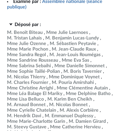
Examiné par :
Assemblée nationale (séance
publique)
Déposé par :
M. Benoît Biteau
Mme Julie Laernoes
M. Tristan Lahais
M. Benjamin Lucas-Lundy
Mme Julie Ozenne
M. Sébastien Peytavie
Mme Marie Pochon
M. Jean-Claude Raux
Mme Sandra Regol
M. Jean-Louis Roumégas
Mme Sandrine Rousseau
Mme Eva Sas
Mme Sabrina Sebaihi
Mme Danielle Simonnet
Mme Sophie Taillé-Polian
M. Boris Tavernier
M. Nicolas Thierry
Mme Dominique Voynet
M. Charles Fournier
M. Pouria Amirshahi
Mme Christine Arrighi
Mme Clémentine Autain
Mme Léa Balage El Mariky
Mme Delphine Batho
Mme Lisa Belluco
M. Karim Ben Cheikh
M. Arnaud Bonnet
M. Nicolas Bonnet
Mme Cyrielle Chatelain
M. Alexis Corbière
M. Hendrik Davi
M. Emmanuel Duplessy
Mme Marie-Charlotte Garin
M. Damien Girard
M. Steevy Gustave
Mme Catherine Hervieu