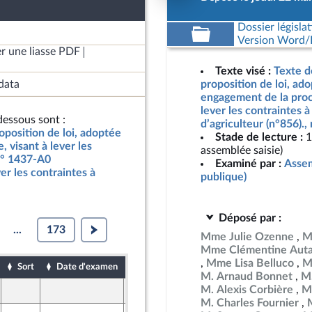
Dossier législat
Version Word/L
r une liasse PDF
Texte visé :
Texte d
data
proposition de loi, ad
engagement de la proc
lever les contraintes à
essous sont :
d’agriculteur (n°856).
oposition de loi, adoptée
Stade de lecture :
1
 visant à lever les
assemblée saisie)
 n° 1437-A0
Examiné par :
Assem
ver les contraintes à
publique)
Déposé par :
...
173
Mme Julie Ozenne
M
Mme Clémentine Auta
Mme Lisa Belluco
M
Sort
Date d'examen
Date de dépôt
M. Arnaud Bonnet
M.
M. Alexis Corbière
M
22 mai 2025
M. Charles Fournier