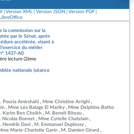
if
Version XML
Version JSON
Version PDF
ibreOffice
e la commission sur la
optée par le Sénat, après
édure accélérée, visant à
 l’exercice du métier
, n° 1437-A0
ère lecture (2ème
blée nationale (séance
. Pouria Amirshahi
Mme Christine Arrighi
in
Mme Léa Balage El Mariky
Mme Delphine Batho
. Karim Ben Cheikh
M. Benoît Biteau
 Nicolas Bonnet
Mme Cyrielle Chatelain
. Hendrik Davi
M. Emmanuel Duplessy
Mme Marie-Charlotte Garin
M. Damien Girard