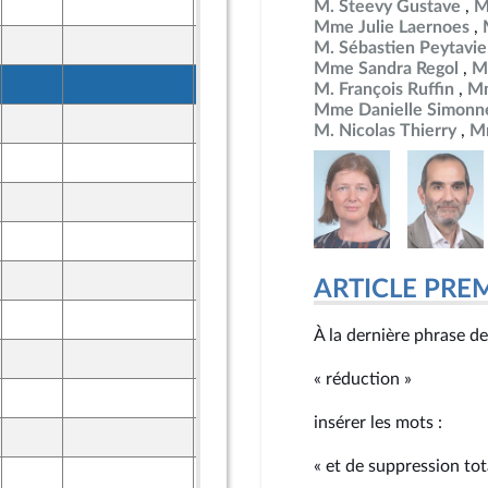
22 mai 2025
M. Steevy Gustave
M
Mme Julie Laernoes
21 mai 2025
M. Sébastien Peytavie
r et Territoires
Mme Sandra Regol
M
22 mai 2025
M. François Ruffin
Mm
Mme Danielle Simonn
21 mai 2025
M. Nicolas Thierry
M
ront Populaire
21 mai 2025
ront Populaire
21 mai 2025
ront Populaire
22 mai 2025
22 mai 2025
ARTICLE PRE
22 mai 2025
À la dernière phrase de 
22 mai 2025
« réduction »
22 mai 2025
insérer les mots :
22 mai 2025
« et de suppression tot
22 mai 2025