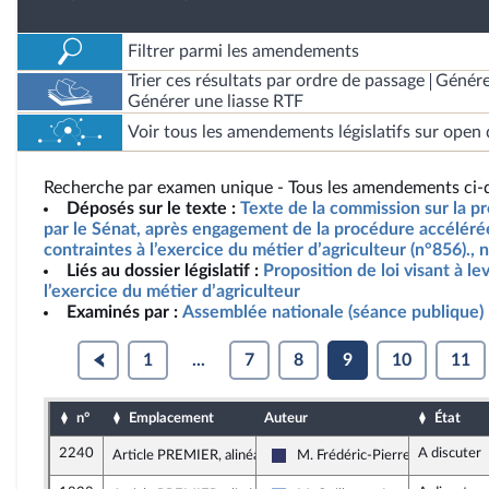
Filtrer parmi les amendements
Trier ces résultats par ordre de passage
Génére
Générer une liasse RTF
Voir tous les amendements législatifs sur open 
Recherche par examen unique - Tous les amendements ci-d
Déposés sur le texte :
Texte de la commission sur la pr
par le Sénat, après engagement de la procédure accélérée,
contraintes à l’exercice du métier d’agriculteur (n°856).,
Liés au dossier législatif :
Proposition de loi visant à le
l’exercice du métier d’agriculteur
Examinés par :
Assemblée nationale (séance publique)
1
...
7
8
9
10
11
n°
Emplacement
Auteur
État
2240
A discuter
Article PREMIER, alinéa 33
M. Frédéric-Pierre Vos
Rassemblement National