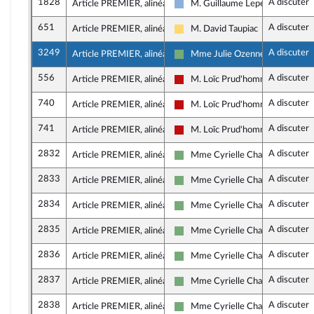
1828
A discuter
Article PREMIER, alinéa 33
M. Guillaume Lepers
Droite Républicaine
651
A discuter
Article PREMIER, alinéa 33
M. David Taupiac
Libertés, Indépendants, Outre-me
3249
A discuter
Article PREMIER, alinéa 33
Mme Julie Ozenne
Écologiste et Social
556
A discuter
Article PREMIER, alinéa 33
M. Loïc Prud'homme
La France insoumise - Nouveau F
740
A discuter
Article PREMIER, alinéa 33
M. Loïc Prud'homme
La France insoumise - Nouveau F
741
A discuter
Article PREMIER, alinéa 33
M. Loïc Prud'homme
La France insoumise - Nouveau F
2832
A discuter
Article PREMIER, alinéa 33
Mme Cyrielle Chatelain
Écologiste et Social
2833
A discuter
Article PREMIER, alinéa 33
Mme Cyrielle Chatelain
Écologiste et Social
2834
A discuter
Article PREMIER, alinéa 33
Mme Cyrielle Chatelain
Écologiste et Social
2835
A discuter
Article PREMIER, alinéa 33
Mme Cyrielle Chatelain
Écologiste et Social
2836
A discuter
Article PREMIER, alinéa 33
Mme Cyrielle Chatelain
Écologiste et Social
2837
A discuter
Article PREMIER, alinéa 33
Mme Cyrielle Chatelain
Écologiste et Social
2838
A discuter
Article PREMIER, alinéa 33
Mme Cyrielle Chatelain
Écologiste et Social