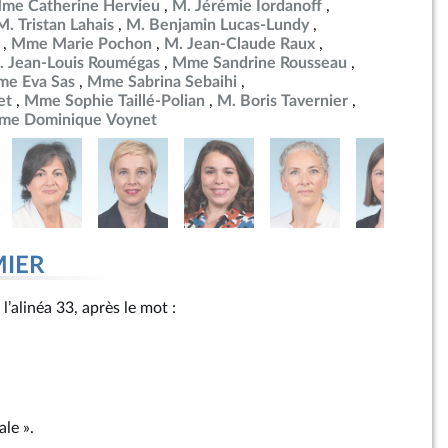
me Catherine Hervieu
M. Jérémie Iordanoff
M. Tristan Lahais
M. Benjamin Lucas-Lundy
Mme Marie Pochon
M. Jean-Claude Raux
. Jean-Louis Roumégas
Mme Sandrine Rousseau
e Eva Sas
Mme Sabrina Sebaihi
et
Mme Sophie Taillé-Polian
M. Boris Tavernier
me Dominique Voynet
MIER
l’alinéa 33, après le mot :
ale ».