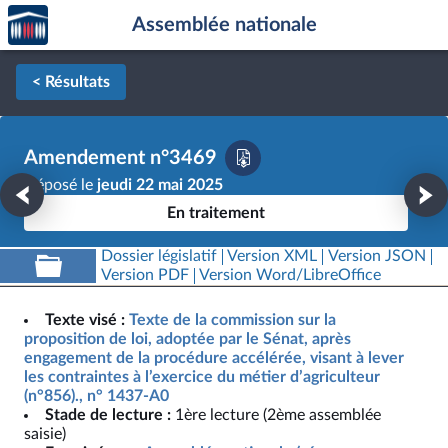
Accèder
Aller au contenu
Aller en bas de la page
Assemblée nationale
à la
page
d'accueil
< Résultats
Amendement n°3469
Déposé le
jeudi 22 mai 2025
En traitement
Dossier législatif
Version XML
Version JSON
Version PDF
Version Word/LibreOffice
Texte visé :
Texte de la commission sur la
proposition de loi, adoptée par le Sénat, après
engagement de la procédure accélérée, visant à lever
les contraintes à l’exercice du métier d’agriculteur
(n°856)., n° 1437-A0
Stade de lecture :
1ère lecture (2ème assemblée
saisie)