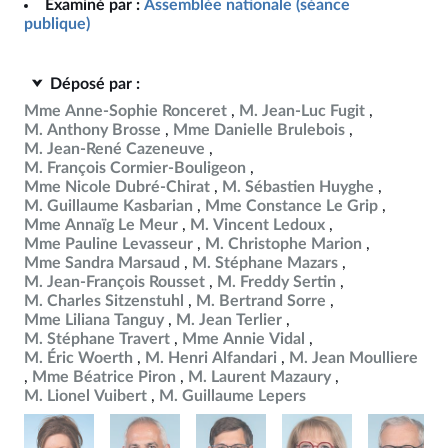
Examiné par :
Assemblée nationale (séance
publique)
Déposé par :
Mme Anne-Sophie Ronceret
M. Jean-Luc Fugit
M. Anthony Brosse
Mme Danielle Brulebois
M. Jean-René Cazeneuve
M. François Cormier-Bouligeon
Mme Nicole Dubré-Chirat
M. Sébastien Huyghe
M. Guillaume Kasbarian
Mme Constance Le Grip
Mme Annaïg Le Meur
M. Vincent Ledoux
Mme Pauline Levasseur
M. Christophe Marion
Mme Sandra Marsaud
M. Stéphane Mazars
M. Jean-François Rousset
M. Freddy Sertin
M. Charles Sitzenstuhl
M. Bertrand Sorre
Mme Liliana Tanguy
M. Jean Terlier
M. Stéphane Travert
Mme Annie Vidal
M. Éric Woerth
M. Henri Alfandari
M. Jean Moulliere
Mme Béatrice Piron
M. Laurent Mazaury
M. Lionel Vuibert
M. Guillaume Lepers