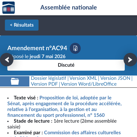
Accèder
Aller au contenu
Aller en bas de la page
Assemblée nationale
à la
page
d'accueil
< Résultats
Amendement n°AC94
Déposé le
jeudi 7 mai 2026
Discuté
Dossier législatif
Version XML
Version JSON
Version PDF
Version Word/LibreOffice
Texte visé :
Proposition de loi, adoptée par le
Sénat, après engagement de la procédure accélérée,
relative à l’organisation, à la gestion et au
financement du sport professionnel, n° 1560
Stade de lecture :
1ère lecture (2ème assemblée
saisie)
Examiné par :
Commission des affaires culturelles