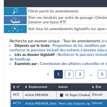
Filtrer parmi les amendements
Trier ces résultats par ordre de passage
Génére
Générer une liasse RTF
Voir tous les amendements législatifs sur open 
Recherche par examen unique - Tous les amendements ci-d
Déposés sur le texte :
Proposition de loi, modifiée par 
renforcer le parcours inclusif des enfants à besoins éduca
Liés au dossier législatif :
Renforcer le parcours inclusi
de handicap
Examinés par :
Commission des affaires culturelles et 
1
2
3
...
5
n°
Emplacement
Auteur
État
AC5
Discuté
Article PREMIER
M. Roger Chudeau
Rassemblement National
AC73
Discuté
Article PREMIER, alinéa 3
Mme Julie Delpech, rapporteure