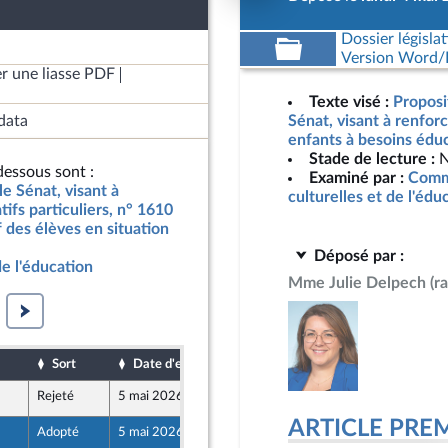
Dossier législat
Version Word/L
r une liasse PDF
Texte visé :
Proposit
data
Sénat, visant à renforc
enfants à besoins éduc
Stade de lecture :
N
essous sont :
Examiné par :
Commi
le Sénat, visant à
culturelles et de l'édu
tifs particuliers, n° 1610
f des élèves en situation
Déposé par :
de l'éducation
Mme Julie Delpech
(r
Sort
Date d'examen
Date de dépôt
Rejeté
5 mai 2026
29 avril 2026
ARTICLE PRE
Adopté
5 mai 2026
4 mai 2026