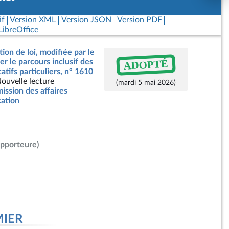
if
Version XML
Version JSON
Version PDF
ibreOffice
ion de loi, modifiée par le
ADOPTÉ
er le parcours inclusif des
atifs particuliers, n° 1610
ouvelle lecture
(mardi 5 mai 2026)
ssion des affaires
cation
apporteure)
MIER