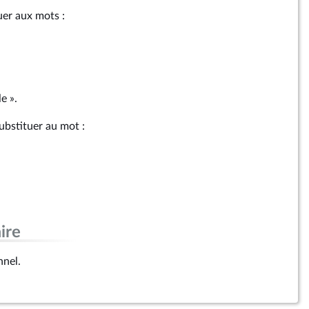
tuer aux mots :
e ».
ubstituer au mot :
ire
nnel.