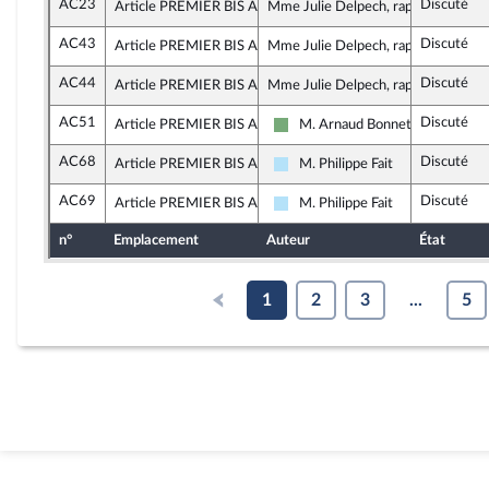
AC23
Discuté
Article PREMIER BIS A, alinéa 2
Mme Julie Delpech, rapporteure
AC43
Discuté
Article PREMIER BIS A, alinéa 2
Mme Julie Delpech, rapporteure
AC44
Discuté
Article PREMIER BIS A, alinéa 2
Mme Julie Delpech, rapporteure
AC51
Discuté
Article PREMIER BIS A, alinéa 3
M. Arnaud Bonnet
Écologiste et Social
AC68
Discuté
Article PREMIER BIS A, alinéa 3
M. Philippe Fait
Horizons & Indépendants
AC69
Discuté
Article PREMIER BIS A, alinéa 3
M. Philippe Fait
Horizons & Indépendants
n°
Emplacement
Auteur
État
1
2
3
...
5