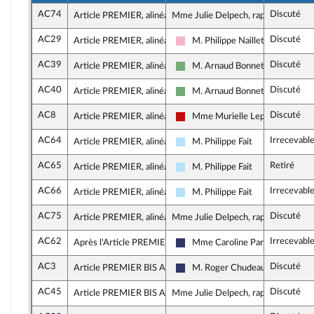
AC74
Discuté
Article PREMIER, alinéa 3
Mme Julie Delpech, rapporteure
AC29
Discuté
Article PREMIER, alinéa 3
M. Philippe Naillet
Socialistes et apparentés
AC39
Discuté
Article PREMIER, alinéa 3
M. Arnaud Bonnet
Écologiste et Social
AC40
Discuté
Article PREMIER, alinéa 3
M. Arnaud Bonnet
Écologiste et Social
AC8
Discuté
Article PREMIER, alinéa 4
Mme Murielle Lepvraud
La France insoumise - Nouveau F
AC64
Irrecevabl
Article PREMIER, alinéa 4
M. Philippe Fait
Horizons & Indépendants
AC65
Retiré
Article PREMIER, alinéa 4
M. Philippe Fait
Horizons & Indépendants
AC66
Irrecevabl
Article PREMIER, alinéa 4
M. Philippe Fait
Horizons & Indépendants
AC75
Discuté
Article PREMIER, alinéa 8
Mme Julie Delpech, rapporteure
AC62
Irrecevabl
Après l'Article PREMIER
Mme Caroline Parmentier
Rassemblement National
AC3
Discuté
Article PREMIER BIS A
M. Roger Chudeau
Rassemblement National
AC45
Discuté
Article PREMIER BIS A, alinéa 2
Mme Julie Delpech, rapporteure