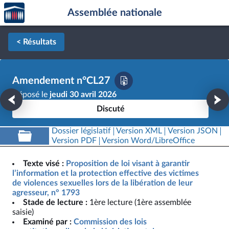
Accèder
Aller au contenu
Aller en bas de la page
Assemblée nationale
à la
page
d'accueil
< Résultats
Amendement n°CL27
Déposé le
jeudi 30 avril 2026
Discuté
Dossier législatif
Version XML
Version JSON
Version PDF
Version Word/LibreOffice
Texte visé :
Proposition de loi visant à garantir
l’information et la protection effective des victimes
de violences sexuelles lors de la libération de leur
agresseur, n° 1793
Stade de lecture :
1ère lecture (1ère assemblée
saisie)
Examiné par :
Commission des lois