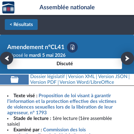
Accèder
Aller au contenu
Aller en bas de la page
Assemblée nationale
à la
page
d'accueil
< Résultats
Amendement n°CL41
Déposé le
mardi 5 mai 2026
Discuté
Dossier législatif
Version XML
Version JSON
Version PDF
Version Word/LibreOffice
Texte visé :
Proposition de loi visant à garantir
l’information et la protection effective des victimes
de violences sexuelles lors de la libération de leur
agresseur, n° 1793
Stade de lecture :
1ère lecture (1ère assemblée
saisie)
Examiné par :
Commission des lois