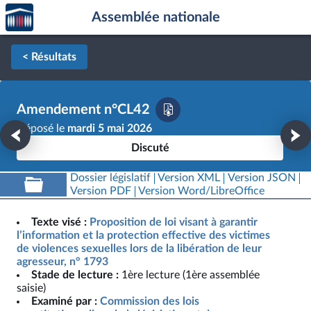
Accèder
Aller au contenu
Aller en bas de la page
Assemblée nationale
à la
page
d'accueil
< Résultats
Amendement n°CL42
Déposé le
mardi 5 mai 2026
Discuté
Dossier législatif
Version XML
Version JSON
Version PDF
Version Word/LibreOffice
Texte visé :
Proposition de loi visant à garantir
l’information et la protection effective des victimes
de violences sexuelles lors de la libération de leur
agresseur, n° 1793
Stade de lecture :
1ère lecture (1ère assemblée
saisie)
Examiné par :
Commission des lois