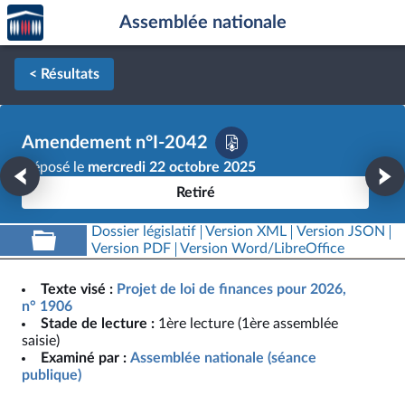
Accèder
Aller au contenu
Aller en bas de la page
Assemblée nationale
à la
page
d'accueil
< Résultats
Amendement n°I-2042
Déposé le
mercredi 22 octobre 2025
Retiré
Dossier législatif
Version XML
Version JSON
Version PDF
Version Word/LibreOffice
Texte visé :
Projet de loi de finances pour 2026,
n° 1906
Stade de lecture :
1ère lecture (1ère assemblée
saisie)
Examiné par :
Assemblée nationale (séance
publique)