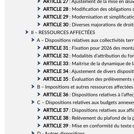
ARTICLE
27
:
Ajustement de la mise en œuvre
ARTICLE
28
:
Modification des obligations 
ARTICLE
29
:
Modernisation et simplificatio
ARTICLE
30
:
Diverses majorations de droit
II – RESSOURCES AFFECTÉES
A – Dispositions relatives aux collectivités terr
ARTICLE
31
:
Fixation pour 2026 des montan
ARTICLE
32
:
Modalités d’attribution du fo
ARTICLE
33
:
Maitrise de la dynamique de l
ARTICLE
34
:
Ajustement de divers dispositi
ARTICLE
35
:
Évaluation des prélèvements opé
B – Impositions et autres ressources affectées 
ARTICLE
36
:
Dispositions relatives à l’affe
C – Dispositions relatives aux budgets annexe
ARTICLE
37
:
Dispositions relatives aux af
ARTICLE
38
:
Relèvement du plafond de la p
ARTICLE
39
:
Mise en conformité du texte 
D - Autres dispositions