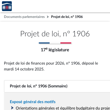
Accèder
Aller au contenu
Aller en bas de la page
à la
page
Documents parlementaires
Projet de loi, n° 1906
d'accueil
Projet de loi, n° 1906
e
17
législature
Projet de loi de finances pour 2026, n° 1906
, déposé le
mardi 14 octobre 2025
.
Projet de loi, n° 1906 (Sommaire)
Exposé général des motifs
Orientations générales et équilibre budgétaire du proje