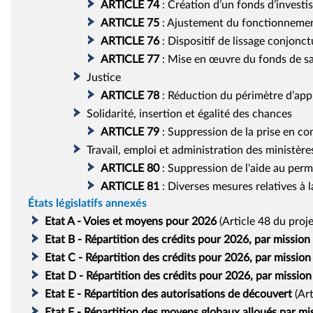
ARTICLE
74
:
Création d’un fonds d’investis
ARTICLE
75
:
Ajustement du fonctionnement d
ARTICLE
76
:
Dispositif de lissage conjonctu
ARTICLE
77
:
Mise en œuvre du fonds de s
Justice
ARTICLE
78
:
Réduction du périmètre d’appli
Solidarité, insertion et égalité des chances
ARTICLE
79
:
Suppression de la prise en com
Travail, emploi et administration des ministère
ARTICLE
80
:
Suppression de l'aide au perm
ARTICLE
81
:
Diverses mesures relatives à
États législatifs annexés
Etat A - Voies et moyens pour 2026
(Article 48 du projet
Etat B - Répartition des crédits pour 2026, par missio
Etat C - Répartition des crédits pour 2026, par missio
Etat D - Répartition des crédits pour 2026, par missio
Etat E - Répartition des autorisations de découvert
(Art
Etat F - Répartition des moyens globaux alloués par mi