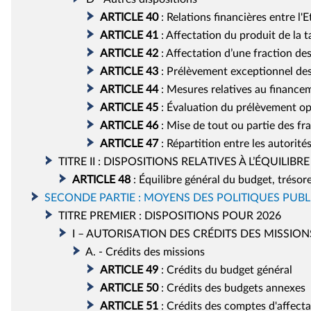
ARTICLE
40
:
Relations financières entre l'E
ARTICLE
41
:
Affectation du produit de la t
ARTICLE
42
:
Affectation d’une fraction des
ARTICLE
43
:
Prélèvement exceptionnel des 
ARTICLE
44
:
Mesures relatives au financem
ARTICLE
45
:
Évaluation du prélèvement opé
ARTICLE
46
:
Mise de tout ou partie des fr
ARTICLE
47
:
Répartition entre les autorit
TITRE II : DISPOSITIONS RELATIVES À L’ÉQUILI
ARTICLE
48
:
Équilibre général du budget, trésor
SECONDE PARTIE : MOYENS DES POLITIQUES PUBL
TITRE PREMIER : DISPOSITIONS POUR 2026
I – AUTORISATION DES CRÉDITS DES MISSI
A. - Crédits des missions
ARTICLE
49
:
Crédits du budget général
ARTICLE
50
:
Crédits des budgets annexes
ARTICLE
51
:
Crédits des comptes d'affecta