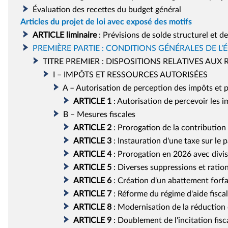
Évaluation des recettes du budget général
Articles du projet de loi avec exposé des motifs
ARTICLE
liminaire
:
Prévisions de solde structurel et d
PREMIÈRE PARTIE : CONDITIONS GÉNÉRALES DE L’
TITRE PREMIER : DISPOSITIONS RELATIVES AUX
I – IMPÔTS ET RESSOURCES AUTORISÉES
A – Autorisation de perception des impôts et 
ARTICLE
1
:
Autorisation de percevoir les i
B – Mesures fiscales
ARTICLE
2
:
Prorogation de la contribution 
ARTICLE
3
:
Instauration d'une taxe sur le 
ARTICLE
4
:
Prorogation en 2026 avec divis
ARTICLE
5
:
Diverses suppressions et ration
ARTICLE
6
:
Création d'un abattement forfa
ARTICLE
7
:
Réforme du régime d'aide fisca
ARTICLE
8
:
Modernisation de la réduction 
ARTICLE
9
:
Doublement de l'incitation fisc