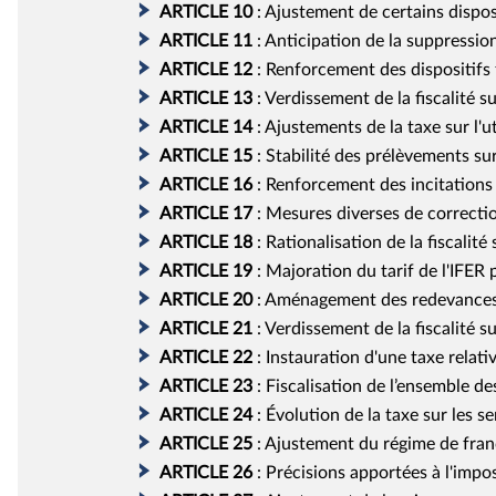
ARTICLE
10
:
Ajustement de certains disposi
ARTICLE
11
:
Anticipation de la suppressio
ARTICLE
12
:
Renforcement des dispositifs fi
ARTICLE
13
:
Verdissement de la fiscalité su
ARTICLE
14
:
Ajustements de la taxe sur l'u
ARTICLE
15
:
Stabilité des prélèvements sur
ARTICLE
16
:
Renforcement des incitations à
ARTICLE
17
:
Mesures diverses de correction
ARTICLE
18
:
Rationalisation de la fiscalité
ARTICLE
19
:
Majoration du tarif de l'IFER 
ARTICLE
20
:
Aménagement des redevances 
ARTICLE
21
:
Verdissement de la fiscalité s
ARTICLE
22
:
Instauration d'une taxe relati
ARTICLE
23
:
Fiscalisation de l’ensemble d
ARTICLE
24
:
Évolution de la taxe sur les 
ARTICLE
25
:
Ajustement du régime de franc
ARTICLE
26
:
Précisions apportées à l'impo