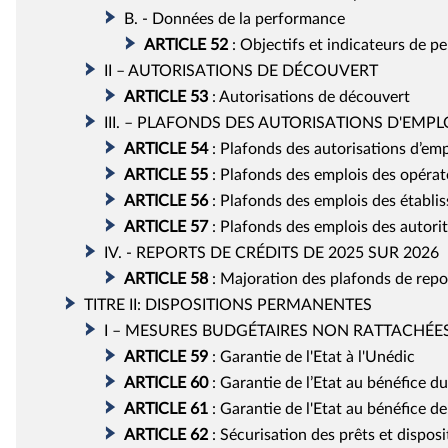
B. - Données de la performance
ARTICLE
52
:
Objectifs et indicateurs de 
II – AUTORISATIONS DE DÉCOUVERT
ARTICLE
53
:
Autorisations de découvert
III. – PLAFONDS DES AUTORISATIONS D'EMPL
ARTICLE
54
:
Plafonds des autorisations d’empl
ARTICLE
55
:
Plafonds des emplois des opérate
ARTICLE
56
:
Plafonds des emplois des établi
ARTICLE
57
:
Plafonds des emplois des autori
IV. - REPORTS DE CRÉDITS DE 2025 SUR 2026
ARTICLE
58
:
Majoration des plafonds de repo
TITRE II: DISPOSITIONS PERMANENTES
I – MESURES BUDGÉTAIRES NON RATTACHÉE
ARTICLE
59
:
Garantie de l'Etat à l'Unédic
ARTICLE
60
:
Garantie de l’Etat au bénéfice 
ARTICLE
61
:
Garantie de l'Etat au bénéfice d
ARTICLE
62
:
Sécurisation des prêts et disposi