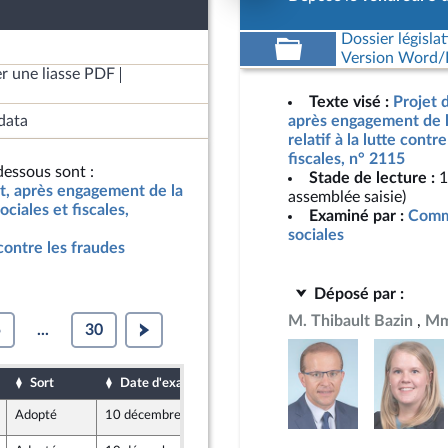
Dossier législat
Version Word/L
r une liasse PDF
Texte visé :
Projet d
data
après engagement de l
relatif à la lutte contr
fiscales, n° 2115
essous sont :
Stade de lecture :
1
at, après engagement de la
assemblée saisie)
ociales et fiscales,
Examiné par :
Commi
sociales
e contre les fraudes
Déposé par :
M. Thibault Bazin
Mm
5
...
30
Sort
Date d'examen
Date de dépôt
Adopté
10 décembre 2025
8 décembre 2025