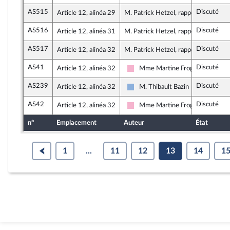
AS515
Discuté
Article 12, alinéa 29
M. Patrick Hetzel, rapporteur
AS516
Discuté
Article 12, alinéa 31
M. Patrick Hetzel, rapporteur
AS517
Discuté
Article 12, alinéa 32
M. Patrick Hetzel, rapporteur
AS41
Discuté
Article 12, alinéa 32
Mme Martine Froger
Socialistes et apparentés
AS239
Discuté
Article 12, alinéa 32
M. Thibault Bazin
Droite Républicaine
AS42
Discuté
Article 12, alinéa 32
Mme Martine Froger
Socialistes et apparentés
n°
Emplacement
Auteur
État
1
...
11
12
13
14
1