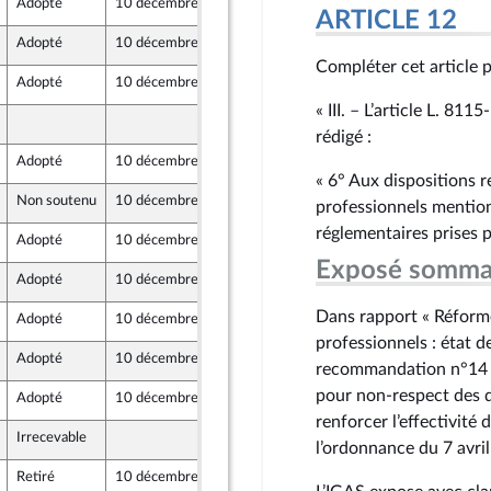
Adopté
10 décembre 2025
8 décembre 2025
ARTICLE 12
Adopté
10 décembre 2025
8 décembre 2025
Compléter cet article p
Adopté
10 décembre 2025
8 décembre 2025
« III. – L’article L. 81
5 décembre 2025
rédigé :
Adopté
10 décembre 2025
5 décembre 2025
« 6° Aux dispositions 
Non soutenu
10 décembre 2025
5 décembre 2025
professionnels mention
réglementaires prises p
Adopté
10 décembre 2025
8 décembre 2025
Exposé somma
Adopté
10 décembre 2025
8 décembre 2025
Dans rapport « Réform
Adopté
10 décembre 2025
8 décembre 2025
professionnels : état d
Adopté
10 décembre 2025
8 décembre 2025
recommandation n°14 ap
pour non-respect des d
Adopté
10 décembre 2025
8 décembre 2025
renforcer l’effectivité 
Irrecevable
5 décembre 2025
l’ordonnance du 7 avri
Retiré
10 décembre 2025
5 décembre 2025