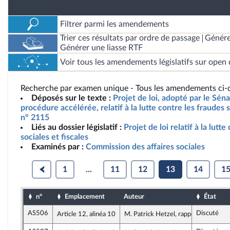
Filtrer parmi les amendements
Trier ces résultats par ordre de passage
Génére
Générer une liasse RTF
Voir tous les amendements législatifs sur open 
Recherche par examen unique - Tous les amendements ci-d
Déposés sur le texte :
Projet de loi, adopté par le Sén
procédure accélérée, relatif à la lutte contre les fraudes s
n° 2115
Liés au dossier législatif :
Projet de loi relatif à la lutt
sociales et fiscales
Examinés par :
Commission des affaires sociales
1
...
11
12
13
14
1
n°
Emplacement
Auteur
État
AS506
Discuté
Article 12, alinéa 10
M. Patrick Hetzel, rapporteur