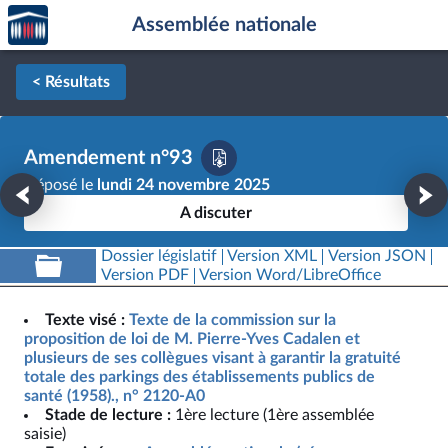
Accèder
Aller au contenu
Aller en bas de la page
Assemblée nationale
à la
page
d'accueil
< Résultats
Amendement n°93
Déposé le
lundi 24 novembre 2025
A discuter
Dossier législatif
Version XML
Version JSON
Version PDF
Version Word/LibreOffice
Texte visé :
Texte de la commission sur la
proposition de loi de M. Pierre-Yves Cadalen et
plusieurs de ses collègues visant à garantir la gratuité
totale des parkings des établissements publics de
santé (1958)., n° 2120-A0
Stade de lecture :
1ère lecture (1ère assemblée
saisie)