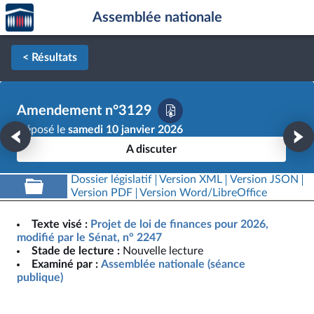
Accèder
Aller au contenu
Aller en bas de la page
Assemblée nationale
à la
page
d'accueil
< Résultats
Amendement n°3129
Déposé le
samedi 10 janvier 2026
A discuter
Dossier législatif
Version XML
Version JSON
Version PDF
Version Word/LibreOffice
Texte visé :
Projet de loi de finances pour 2026,
modifié par le Sénat, n° 2247
Stade de lecture :
Nouvelle lecture
Examiné par :
Assemblée nationale (séance
publique)