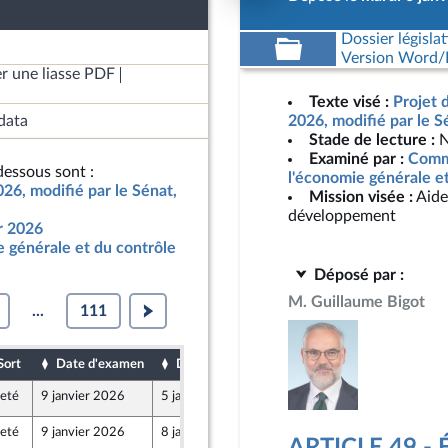
Dossier législat
Version Word/L
r une liasse PDF
Texte visé :
Projet 
data
2026, modifié par le S
Stade de lecture :
N
Examiné par :
Commi
essous sont :
l'économie générale e
026, modifié par le Sénat,
Mission visée :
Aide
développement
ur 2026
 générale et du contrôle
Déposé par :
M. Guillaume Bigot
...
111
Sort
Date d'examen
Date de dépôt
jeté
9 janvier 2026
5 janvier 2026
jeté
9 janvier 2026
8 janvier 2026