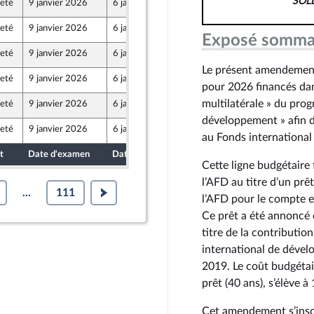
SOL
jeté
9 janvier 2026
6 janvier 2026
jeté
9 janvier 2026
6 janvier 2026
Exposé somma
jeté
9 janvier 2026
6 janvier 2026
Le présent amendement 
jeté
9 janvier 2026
6 janvier 2026
pour 2026 financés dan
multilatérale » du pro
jeté
9 janvier 2026
6 janvier 2026
développement » afin d
jeté
9 janvier 2026
6 janvier 2026
au Fonds international
t
Date d'examen
Date de dépôt
Cette ligne budgétaire f
l’AFD au titre d’un prê
...
111
l’AFD pour le compte et
Ce prêt a été annoncé 
titre de la contributio
international de dévelo
2019. Le coût budgétair
prêt (40 ans), s’élève
Cet amendement s’inscr