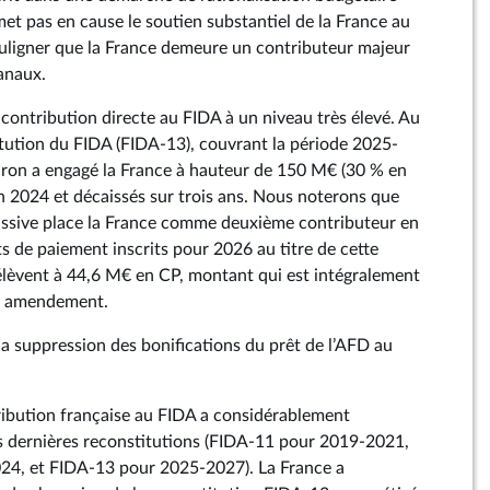
et pas en cause le soutien substantiel de la France au
ouligner que la France demeure un contributeur majeur
anaux.
 contribution directe au FIDA à un niveau très élevé. Au
titution du FIDA (FIDA-13), couvrant la période 2025-
cron a engagé la France à hauteur de 150 M€ (30 % en
en 2024 et décaissés sur trois ans. Nous noterons que
ssive place la France comme deuxième contributeur en
ts de paiement inscrits pour 2026 au titre de cette
’élèvent à 44,6 M€ en CP, montant qui est intégralement
nt amendement.
t la suppression des bonifications du prêt de l’AFD au
ibution française au FIDA a considérablement
s dernières reconstitutions (FIDA-11 pour 2019-2021,
4, et FIDA-13 pour 2025-2027). La France a