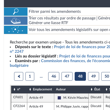
Filtrer parmi les amendements
Trier ces résultats par ordre de passage
Génére
Générer une liasse RTF
Voir tous les amendements législatifs sur open 
Recherche par examen unique - Tous les amendements ci-d
Déposés sur le texte :
Projet de loi de finances pour 2
n° 2247
Liés au dossier législatif :
Projet de loi de finances po
Examinés par :
Commission des finances, de l'économie
budgétaire
1
...
46
47
48
49
50
n°
Emplacement
Auteur
État
CF601
Discuté
Re
Article 49
M. Kévin Mauvieux
Rassemblement National
CF2264
Discuté
Re
Article 49
M. Philippe Juvin, rapporteur