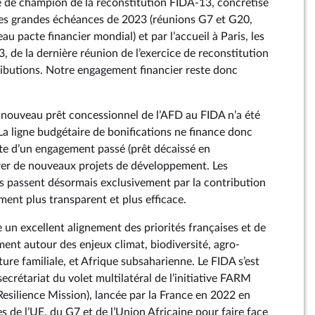
 de champion de la reconstitution FIDA-13, concrétisé
des grandes échéances de 2023 (réunions G7 et G20,
 pacte financier mondial) et par l’accueil à Paris, les
 de la dernière réunion de l’exercice de reconstitution
ibutions. Notre engagement financier reste donc
ouveau prêt concessionnel de l’AFD au FIDA n’a été
La ligne budgétaire de bonifications ne finance donc
tte d’un engagement passé (prêt décaissé en
érer de nouveaux projets de développement. Les
 passent désormais exclusivement par la contribution
ment plus transparent et plus efficace.
e un excellent alignement des priorités françaises et de
ent autour des enjeux climat, biodiversité, agro-
lture familiale, et Afrique subsaharienne. Le FIDA s’est
 secrétariat du volet multilatéral de l’initiative FARM
Resilience Mission), lancée par la France en 2022 en
es de l’UE, du G7 et de l’Union Africaine pour faire face