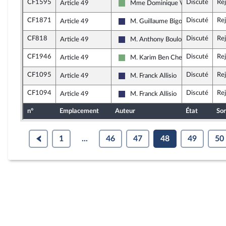
CF1595
Discuté
Re
Article 49
Mme Dominique Voynet
Écologiste et Social
CF1871
Discuté
Re
Article 49
M. Guillaume Bigot
Rassemblement National
CF818
Discuté
Re
Article 49
M. Anthony Boulogne
Rassemblement National
CF1946
Discuté
Re
Article 49
M. Karim Ben Cheikh
Écologiste et Social
CF1095
Discuté
Re
Article 49
M. Franck Allisio
Rassemblement National
CF1094
Discuté
Re
Article 49
M. Franck Allisio
Rassemblement National
n°
Emplacement
Auteur
État
Sor
1
...
46
47
48
49
50