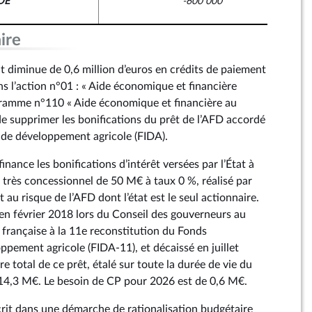
DE
-600 000
ire
diminue de 0,6 million d’euros en crédits de paiement
s l’action n°01 : « Aide économique et financière
gramme n°110 « Aide économique et financière au
e supprimer les bonifications du prêt de l’AFD accordé
 de développement agricole (FIDA).
inance les bonifications d’intérêt versées par l’État à
t très concessionnel de 50 M€ à taux 0 %, réalisé par
 au risque de l’AFD dont l’état est le seul actionnaire.
en février 2018 lors du Conseil des gouverneurs au
n française à la 11e reconstitution du Fonds
ppement agricole (FIDA-11), et décaissé en juillet
e total de ce prêt, étalé sur toute la durée de vie du
 à 14,3 M€. Le besoin de CP pour 2026 est de 0,6 M€.
it dans une démarche de rationalisation budgétaire