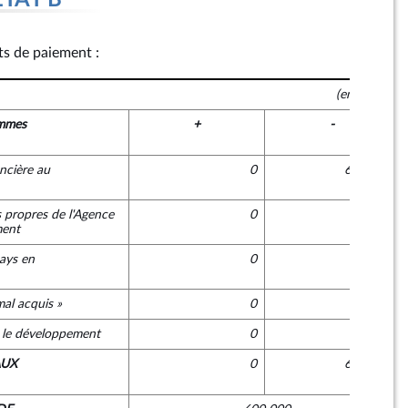
ÉTAT B
its de paiement :
(en euros)
mmes
+
-
ncière au
0
600 000
 propres de l'Agence
0
0
ment
pays en
0
0
mal acquis »
0
0
r le développement
0
0
AUX
0
600 000