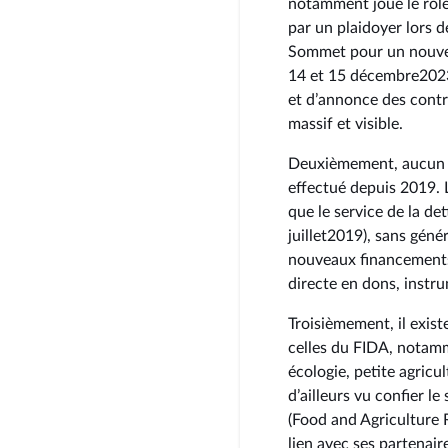
notamment joué le rôle
par un plaidoyer lors 
Sommet pour un nouveau
14 et 15 décembre2023,
et d’annonce des contr
massif et visible.
Deuxièmement, aucun n
effectué depuis 2019. 
que le service de la de
juillet2019), sans gén
nouveaux financements
directe en dons, instru
Troisièmement, il exist
celles du FIDA, notamm
écologie, petite agricu
d’ailleurs vu confier le
(Food and Agriculture 
lien avec ses partenair