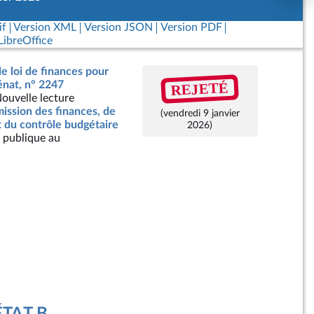
if
Version XML
Version JSON
Version PDF
ibreOffice
de loi de finances pour
REJETÉ
énat, n° 2247
ouvelle lecture
ssion des finances, de
(vendredi 9 janvier
t du contrôle budgétaire
2026)
 publique au