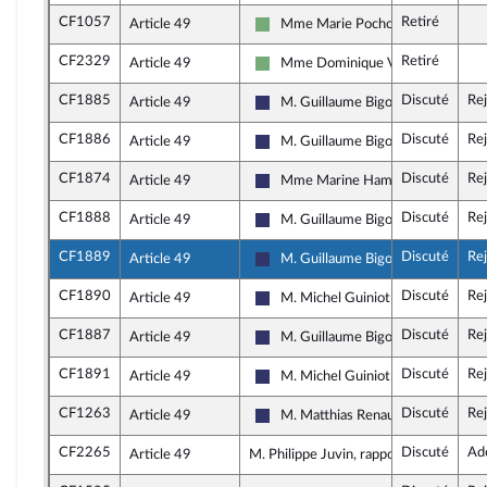
CF1057
Retiré
Article 49
Mme Marie Pochon
Écologiste et Social
CF2329
Retiré
Article 49
Mme Dominique Voynet
Écologiste et Social
CF1885
Discuté
Re
Article 49
M. Guillaume Bigot
Rassemblement National
CF1886
Discuté
Re
Article 49
M. Guillaume Bigot
Rassemblement National
CF1874
Discuté
Re
Article 49
Mme Marine Hamelet
Rassemblement National
CF1888
Discuté
Re
Article 49
M. Guillaume Bigot
Rassemblement National
CF1889
Discuté
Re
Article 49
M. Guillaume Bigot
Rassemblement National
CF1890
Discuté
Re
Article 49
M. Michel Guiniot
Rassemblement National
CF1887
Discuté
Re
Article 49
M. Guillaume Bigot
Rassemblement National
CF1891
Discuté
Re
Article 49
M. Michel Guiniot
Rassemblement National
CF1263
Discuté
Re
Article 49
M. Matthias Renault
Rassemblement National
CF2265
Discuté
Ad
Article 49
M. Philippe Juvin, rapporteur