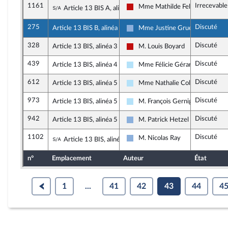
1161
Irrecevable
Sous-amendement de l'amendement n°809
Mme Mathilde Feld
Article 13 BIS A, alinéa 3
La France insoumise - Nouveau F
275
Discuté
Article 13 BIS B, alinéa 4
Mme Justine Gruet
Droite Républicaine
328
Discuté
Article 13 BIS, alinéa 3
M. Louis Boyard
La France insoumise - Nouveau F
439
Discuté
Article 13 BIS, alinéa 4
Mme Félicie Gérard
Horizons & Indépendants
612
Discuté
Article 13 BIS, alinéa 5
Mme Nathalie Colin-Oesterlé
Horizons & Indépendants
973
Discuté
Article 13 BIS, alinéa 5
M. François Gernigon
Horizons & Indépendants
942
Discuté
Article 13 BIS, alinéa 5
M. Patrick Hetzel
Droite Républicaine
1102
Discuté
Sous-amendement de l'amendement n°942
M. Nicolas Ray
Article 13 BIS, alinéa 5
Droite Républicaine
n°
Emplacement
Auteur
État
1
...
41
42
43
44
4