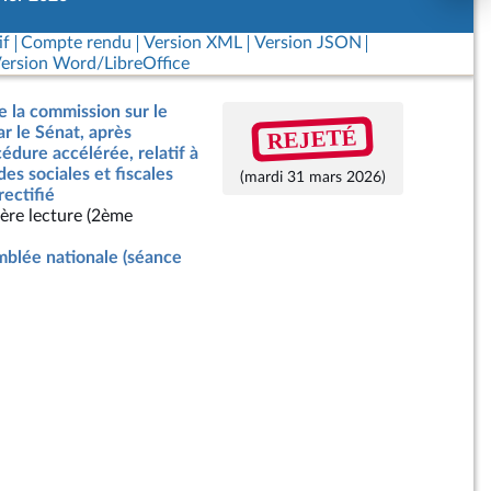
if
Compte rendu
Version XML
Version JSON
ersion Word/LibreOffice
e la commission sur le
REJETÉ
ar le Sénat, après
dure accélérée, relatif à
des sociales et fiscales
(mardi 31 mars 2026)
rectifié
ère lecture (2ème
blée nationale (séance