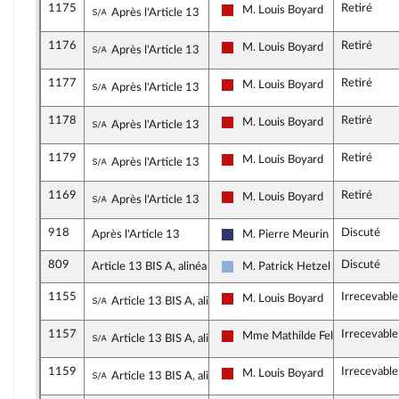
1175
Retiré
Sous-amendement de l'amendement n°255
M. Louis Boyard
Après l'Article 13
La France insoumise - Nouveau F
1176
Retiré
Sous-amendement de l'amendement n°255
M. Louis Boyard
Après l'Article 13
La France insoumise - Nouveau F
1177
Retiré
Sous-amendement de l'amendement n°255
M. Louis Boyard
Après l'Article 13
La France insoumise - Nouveau F
1178
Retiré
Sous-amendement de l'amendement n°255
M. Louis Boyard
Après l'Article 13
La France insoumise - Nouveau F
1179
Retiré
Sous-amendement de l'amendement n°255
M. Louis Boyard
Après l'Article 13
La France insoumise - Nouveau F
1169
Retiré
Sous-amendement de l'amendement n°255
M. Louis Boyard
Après l'Article 13
La France insoumise - Nouveau F
918
Discuté
Après l'Article 13
M. Pierre Meurin
Rassemblement National
809
Discuté
Article 13 BIS A, alinéa 3
M. Patrick Hetzel
Droite Républicaine
1155
Irrecevable
Sous-amendement de l'amendement n°809
M. Louis Boyard
Article 13 BIS A, alinéa 3
La France insoumise - Nouveau F
1157
Irrecevable
Sous-amendement de l'amendement n°809
Mme Mathilde Feld
Article 13 BIS A, alinéa 3
La France insoumise - Nouveau F
1159
Irrecevable
Sous-amendement de l'amendement n°809
M. Louis Boyard
Article 13 BIS A, alinéa 3
La France insoumise - Nouveau F