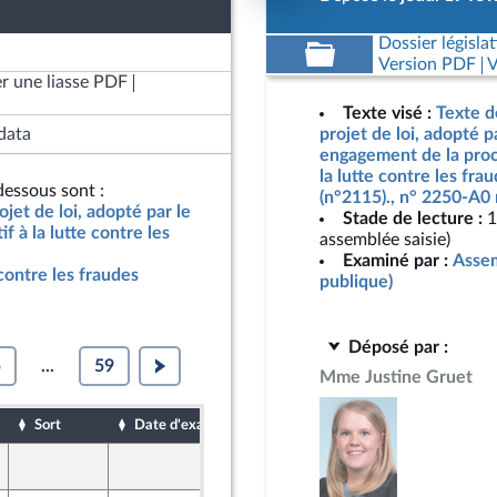
Dossier législat
Version PDF
V
r une liasse PDF
Texte visé :
Texte d
data
projet de loi, adopté p
engagement de la procé
la lutte contre les frau
essous sont :
(n°2115)., n° 2250-A0 
jet de loi, adopté par le
Stade de lecture :
1
 à la lutte contre les
assemblée saisie)
Examiné par :
Assem
e contre les fraudes
publique)
Déposé par :
5
...
59
Mme Justine Gruet
Sort
Date d'examen
Date de dépôt
30 mars 2026
ront Populaire