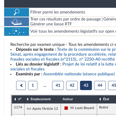
Filtrer parmi les amendements
Trier ces résultats par ordre de passage
Génére
Générer une liasse RTF
Voir tous les amendements législatifs sur open 
Recherche par examen unique - Tous les amendements ci-d
Déposés sur le texte :
Texte de la commission sur le pro
Sénat, après engagement de la procédure accélérée, relatif
fraudes sociales et fiscales (n°2115)., n° 2250-A0 rectifié
Liés au dossier législatif :
Projet de loi relatif à la lutt
sociales et fiscales
Examinés par :
Assemblée nationale (séance publique)
1
...
41
42
43
44
4
n°
Emplacement
Auteur
État
1174
Retiré
Sous-amendement de l'amendement n°255
M. Louis Boyard
Après l'Article 13
La France insoumise - Nouveau F