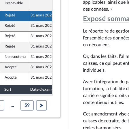
applicables, ainsi que 
Irrecevable
30 mars 2026
ront Populaire
des données. »
Rejeté
31 mars 2026
19 février 2026
Exposé somma
Rejeté
31 mars 2026
19 février 2026
ront Populaire
Le répertoire de gesti
Rejeté
31 mars 2026
19 février 2026
l’ensemble des données 
en découlent.
Rejeté
31 mars 2026
20 février 2026
Or, dans les faits, l’a
Non soutenu
31 mars 2026
20 février 2026
caisses, ce qui peut e
Adopté
31 mars 2026
20 février 2026
individuels.
Adopté
31 mars 2026
30 mars 2026
Avec l’intégration du
formation, la fiabilité
Sort
Date d'examen
Date de dépôt
carrière signifie droits
contentieux inutiles.
5
...
59
Cet amendement vise do
caisses de retraite, d
règles harmonisées.