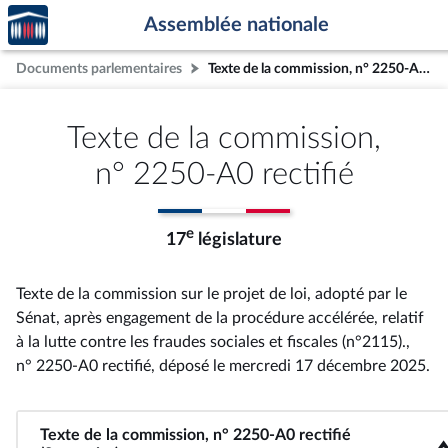
Accèder
Aller au contenu
Aller en bas de la page
Assemblée nationale
à la
page
Documents parlementaires
Texte de la commission, n° 2250-A0 rectifié
d'accueil
Texte de la commission,
n° 2250-A0 rectifié
e
17
législature
Texte de la commission sur le projet de loi, adopté par le
Sénat, après engagement de la procédure accélérée, relatif
à la lutte contre les fraudes sociales et fiscales (n°2115).,
n° 2250-A0 rectifié
, déposé le mercredi 17 décembre 2025
.
Texte de la commission, n° 2250-A0 rectifié
<b>Texte de la commission, n° 2250-A0 rectifié (Sommaire)<