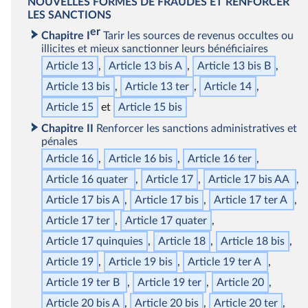
NOUVELLES FORMES DE FRAUDES ET RENFORCER
LES SANCTIONS
er
Chapitre I
Tarir les sources de revenus occultes ou
illicites et mieux sanctionner leurs bénéficiaires
Article 13
Article 13
bis
A
Article 13
bis
B
Article 13
bis
Article 13
ter
Article 14
Article 15
Article 15
bis
Chapitre II
Renforcer les sanctions administratives et
pénales
Article 16
Article 16
bis
Article 16
ter
Article 16
quater
Article 17
Article 17
bis
AA
Article 17
bis
A
Article 17
bis
Article 17
ter
A
Article 17
ter
Article 17
quater
Article 17
quinquies
Article 18
Article 18
bis
Article 19
Article 19
bis
Article 19
ter
A
Article 19
ter
B
Article 19
ter
Article 20
Article 20
bis
A
Article 20
bis
Article 20
ter