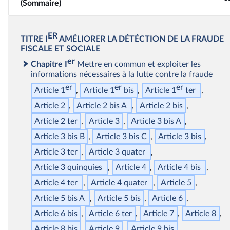
(Sommaire)
ER
TITRE I
AMÉLIORER LA DÉTÉCTION DE LA FRAUDE
FISCALE ET SOCIALE
er
Chapitre I
Mettre en commun et exploiter les
informations nécessaires à la lutte contre la fraude
er
er
er
Article 1
Article 1
bis
Article 1
ter
Article 2
Article 2
bis
A
Article 2
bis
Article 2
ter
Article 3
Article 3
bis
A
Article 3
bis
B
Article 3
bis
C
Article 3
bis
Article 3
ter
Article 3
quater
Article 3
quinquies
Article 4
Article 4
bis
Article 4
ter
Article 4
quater
Article 5
Article 5
bis
A
Article 5
bis
Article 6
Article 6
bis
Article 6
ter
Article 7
Article 8
Article 8
bis
Article 9
Article 9
bis