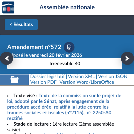
Accèder
Aller au contenu
Aller en bas de la page
Assemblée nationale
à la
page
d'accueil
< Résultats
Amendement n°572
Déposé le
vendredi 20 février 2026
Irrecevable 40
Dossier législatif
Version XML
Version JSON
Version PDF
Version Word/LibreOffice
Texte visé :
Texte de la commission sur le projet de
loi, adopté par le Sénat, après engagement de la
procédure accélérée, relatif à la lutte contre les
fraudes sociales et fiscales (n°2115)., n° 2250-A0
rectifié
Stade de lecture :
1ère lecture (2ème assemblée
saisie)