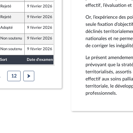
effectif, l’évaluation et
Rejeté
9 février 2026
5 février 2026
Or, l’expérience des p
Rejeté
9 février 2026
5 février 2026
seule fixation d’objecti
Adopté
9 février 2026
6 février 2026
déclinés territorialeme
nationales et ne perme
Non soutenu
9 février 2026
31 janvier 2026
de corriger les inégalit
Non soutenu
9 février 2026
5 février 2026
ine
Le présent amendement 
Sort
Date d'examen
Date de dépôt
prévoyant que la straté
territorialisés, assort
.
12
effectif aux soins palli
territoriale, le dévelo
professionnels.