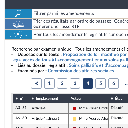
Filtrer parmi les amendements
Trier ces résultats par ordre de passage
Génére
Générer une liasse RTF
Voir tous les amendements législatifs sur open 
Recherche par examen unique - Tous les amendements ci-d
Déposés sur le texte :
Proposition de loi, modifiée par 
l’égal accès de tous à l’accompagnement et aux soins palli
Liés au dossier législatif :
Soins palliatifs et d’accomp
Examinés par :
Commission des affaires sociales
1
2
3
4
5
6
..
n°
Emplacement
Auteur
État
AS131
Discuté
Article 4
Mme Karen Erodi
La France insoumise - Nouveau 
AS180
Discuté
Article 4, alinéa 1
Mme Audrey Abadie-Amiel
Libertés, Indépendants, Outre-m