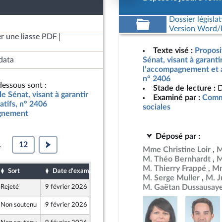
Dossier législat
Version Word/L
r une liasse PDF
Texte visé :
Proposit
data
Sénat, visant à garanti
l’accompagnement et au
n° 2406
essous sont :
Stade de lecture :
D
le Sénat, visant à garantir
Examiné par :
Commi
atifs, n° 2406
sociales
agnement
Déposé par :
.
12
Mme Christine Loir
M
M. Théo Bernhardt
M
M. Thierry Frappé
Mm
Sort
Date d'examen
Date de dépôt
M. Serge Muller
M. J
M. Gaëtan Dussausay
Rejeté
9 février 2026
5 février 2026
Front Populaire
Non soutenu
9 février 2026
5 février 2026
er et Territoires