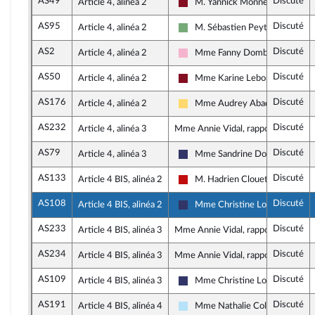
AS49
Discuté
Article 4, alinéa 2
M. Yannick Monnet
Gauche Démocrate et Républica
AS95
Discuté
Article 4, alinéa 2
M. Sébastien Peytavie
Écologiste et Social
AS2
Discuté
Article 4, alinéa 2
Mme Fanny Dombre Coste
Socialistes et apparentés
AS50
Discuté
Article 4, alinéa 2
Mme Karine Lebon
Gauche Démocrate et Républica
AS176
Discuté
Article 4, alinéa 2
Mme Audrey Abadie-Amiel
Libertés, Indépendants, Outre-m
AS232
Discuté
Article 4, alinéa 3
Mme Annie Vidal, rapporteure
AS79
Discuté
Article 4, alinéa 3
Mme Sandrine Dogor-Such
Rassemblement National
AS133
Discuté
Article 4 BIS, alinéa 2
M. Hadrien Clouet
La France insoumise - Nouveau 
AS108
Discuté
Article 4 BIS, alinéa 2
Mme Christine Loir
Rassemblement National
AS233
Discuté
Article 4 BIS, alinéa 3
Mme Annie Vidal, rapporteure
AS234
Discuté
Article 4 BIS, alinéa 3
Mme Annie Vidal, rapporteure
AS109
Discuté
Article 4 BIS, alinéa 3
Mme Christine Loir
Rassemblement National
AS191
Discuté
Article 4 BIS, alinéa 4
Mme Nathalie Colin-Oesterlé
Horizons & Indépendants