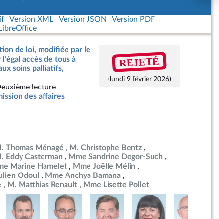
if
Version XML
Version JSON
Version PDF
ibreOffice
ion de loi, modifiée par le
REJETÉ
r l’égal accès de tous à
x soins palliatifs,
(lundi 9 février 2026)
euxième lecture
ssion des affaires
. Thomas Ménagé
M. Christophe Bentz
. Eddy Casterman
Mme Sandrine Dogor-Such
e Marine Hamelet
Mme Joëlle Mélin
ulien Odoul
Mme Anchya Bamana
e
M. Matthias Renault
Mme Lisette Pollet