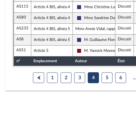
AS115
Discuté
Article 4 BIS, alinéa 4
Mme Christine Loir
Rassemblement National
AS80
Discuté
Article 4 BIS, alinéa 4
Mme Sandrine Dogor-Such
Rassemblement National
AS235
Discuté
Article 4 BIS, alinéa 5
Mme Annie Vidal, rapporteure
AS8
Discuté
Article 4 BIS, alinéa 5
M. Guillaume Florquin
Rassemblement National
AS51
Discuté
Article 5
M. Yannick Monnet
Gauche Démocrate et Républica
n°
Emplacement
Auteur
État
1
2
3
4
5
6
..