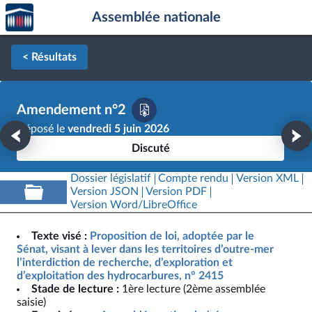
Accèder
Aller au contenu
Aller en bas de la page
Assemblée nationale
à la
page
d'accueil
< Résultats
Amendement n°2
Déposé le
vendredi 5 juin 2026
Discuté
Dossier législatif
Compte rendu
Version XML
Version JSON
Version PDF
Version Word/LibreOffice
Texte visé :
Proposition de loi, adoptée par le
Sénat, visant à lever dans les territoires d’outre-mer
l’interdiction de recherche, d’exploration et
d’exploitation des hydrocarbures, n° 2415
Stade de lecture :
1ère lecture (2ème assemblée
saisie)