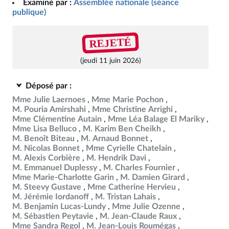
Examiné par :
Assemblée nationale (séance
publique)
REJETÉ
(jeudi 11 juin 2026)
Déposé par :
Mme Julie Laernoes
Mme Marie Pochon
M. Pouria Amirshahi
Mme Christine Arrighi
Mme Clémentine Autain
Mme Léa Balage El Mariky
Mme Lisa Belluco
M. Karim Ben Cheikh
M. Benoît Biteau
M. Arnaud Bonnet
M. Nicolas Bonnet
Mme Cyrielle Chatelain
M. Alexis Corbière
M. Hendrik Davi
M. Emmanuel Duplessy
M. Charles Fournier
Mme Marie-Charlotte Garin
M. Damien Girard
M. Steevy Gustave
Mme Catherine Hervieu
M. Jérémie Iordanoff
M. Tristan Lahais
M. Benjamin Lucas-Lundy
Mme Julie Ozenne
M. Sébastien Peytavie
M. Jean-Claude Raux
Mme Sandra Regol
M. Jean-Louis Roumégas