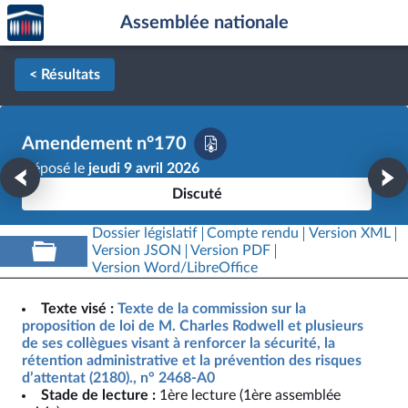
Accèder
Aller au contenu
Aller en bas de la page
Assemblée nationale
à la
page
d'accueil
< Résultats
Amendement n°170
Déposé le
jeudi 9 avril 2026
Discuté
Dossier législatif
Compte rendu
Version XML
Version JSON
Version PDF
Version Word/LibreOffice
Texte visé :
Texte de la commission sur la
proposition de loi de M. Charles Rodwell et plusieurs
de ses collègues visant à renforcer la sécurité, la
rétention administrative et la prévention des risques
d’attentat (2180)., n° 2468-A0
Stade de lecture :
1ère lecture (1ère assemblée