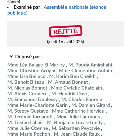
saisie)
Examiné par :
Assemblée nationale (séance
publique)
REJETÉ
(jeudi 16 avril 2026)
Déposé par :
Mme Léa Balage El Mariky
M. Pouria Amirshahi
Mme Christine Arrighi
Mme Clémentine Autain
Mme Lisa Belluco
M. Karim Ben Cheikh
M. Benoît Biteau
M. Arnaud Bonnet
M. Nicolas Bonnet
Mme Cyrielle Chatelain
M. Alexis Corbière
M. Hendrik Davi
M. Emmanuel Duplessy
M. Charles Fournier
Mme Marie-Charlotte Garin
M. Damien Girard
M. Steevy Gustave
Mme Catherine Hervieu
M. Jérémie Iordanoff
Mme Julie Laernoes
M. Tristan Lahais
M. Benjamin Lucas-Lundy
Mme Julie Ozenne
M. Sébastien Peytavie
Mme Marie Pochon
M. Jean-Claude Raux