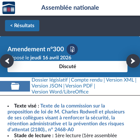
Accèder
Aller au contenu
Aller en bas de la page
Assemblée nationale
à la
page
d'accueil
< Résultats
Amendement n°300
Déposé le
jeudi 16 avril 2026
Discuté
Dossier législatif
Compte rendu
Version XML
Version JSON
Version PDF
Version Word/LibreOffice
Texte visé :
Texte de la commission sur la
proposition de loi de M. Charles Rodwell et plusieurs
de ses collègues visant à renforcer la sécurité, la
rétention administrative et la prévention des risques
d’attentat (2180)., n° 2468-A0
Stade de lecture :
1ère lecture (1ère assemblée