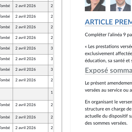
Tombé
2 avril 2026
24 mars 2026
ine
Tombé
2 avril 2026
26 mars 2026
ARTICLE PRE
Tombé
2 avril 2026
24 mars 2026
ine
Compléter l’alinéa 9 pa
Tombé
2 avril 2026
27 mars 2026
« Les prestations versé
Tombé
2 avril 2026
31 mars 2026
rteure
exclusivement affectée
Tombé
2 avril 2026
31 mars 2026
rteure
éducation, sa santé et
Exposé somma
Tombé
2 avril 2026
31 mars 2026
rteure
Tombé
2 avril 2026
2 avril 2026
2
Le présent amendement 
versées au service ou a
1 avril 2026
2
En organisant le versem
Tombé
2 avril 2026
2 avril 2026
2
structure en charge de 
actuelle du dispositif 
Tombé
2 avril 2026
25 mars 2026
des sommes versées.
Tombé
2 avril 2026
25 mars 2026