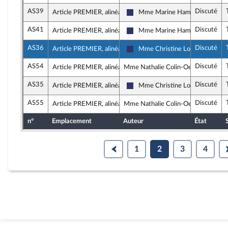
AS39
Discuté
Article PREMIER, alinéa 9
Mme Marine Hamelet
Rassemblement National
AS41
Discuté
Article PREMIER, alinéa 9
Mme Marine Hamelet
Rassemblement National
AS36
Discuté
Article PREMIER, alinéa 9
Mme Christine Loir
Rassemblement National
AS54
Discuté
Article PREMIER, alinéa 9
Mme Nathalie Colin-Oesterlé, rappo
AS35
Discuté
Article PREMIER, alinéa 9
Mme Christine Loir
Rassemblement National
AS55
Discuté
Article PREMIER, alinéa 10
Mme Nathalie Colin-Oesterlé, rappo
n°
Emplacement
Auteur
État
1
2
3
4