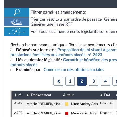
Filtrer parmi les amendements
Trier ces résultats par ordre de passage
Génére
Générer une liasse RTF
Voir tous les amendements législatifs sur open 
Recherche par examen unique - Tous les amendements ci-d
Déposés sur le texte :
Proposition de loi visant à garan
prestations familiales aux enfants placés, n° 2493
Liés au dossier législatif :
Garantir le bénéfice des pres
enfants placés
Examinés par :
Commission des affaires sociales
1
2
3
4
n°
Emplacement
Auteur
État
AS47
Discuté
Article PREMIER, alinéa 8
Mme Audrey Abadie-Amiel
Libertés, Indépendants, Outre-me
AS29
Discuté
Article PREMIER, alinéa 8
Mme Zahia Hamdane
La France insoumise - Nouveau F