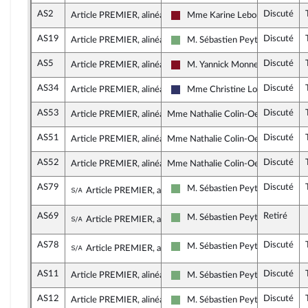
AS2
Discuté
Article PREMIER, alinéa 8
Mme Karine Lebon
Gauche Démocrate et Républica
AS19
Discuté
Article PREMIER, alinéa 8
M. Sébastien Peytavie
Écologiste et Social
AS5
Discuté
Article PREMIER, alinéa 8
M. Yannick Monnet
Gauche Démocrate et Républica
AS34
Discuté
Article PREMIER, alinéa 8
Mme Christine Loir
Rassemblement National
AS53
Discuté
Article PREMIER, alinéa 9
Mme Nathalie Colin-Oesterlé, rappo
AS51
Discuté
Article PREMIER, alinéa 9
Mme Nathalie Colin-Oesterlé, rappo
AS52
Discuté
Article PREMIER, alinéa 9
Mme Nathalie Colin-Oesterlé, rappo
AS79
Discuté
Sous-amendement de l'amendement n°AS5
M. Sébastien Peytavie
Article PREMIER, alinéa 9
Écologiste et Social
AS69
Retiré
Sous-amendement de l'amendement n°AS5
M. Sébastien Peytavie
Article PREMIER, alinéa 9
Écologiste et Social
AS78
Discuté
Sous-amendement de l'amendement n°AS5
M. Sébastien Peytavie
Article PREMIER, alinéa 9
Écologiste et Social
AS11
Discuté
Article PREMIER, alinéa 9
M. Sébastien Peytavie
Écologiste et Social
AS12
Discuté
Article PREMIER, alinéa 9
M. Sébastien Peytavie
Écologiste et Social