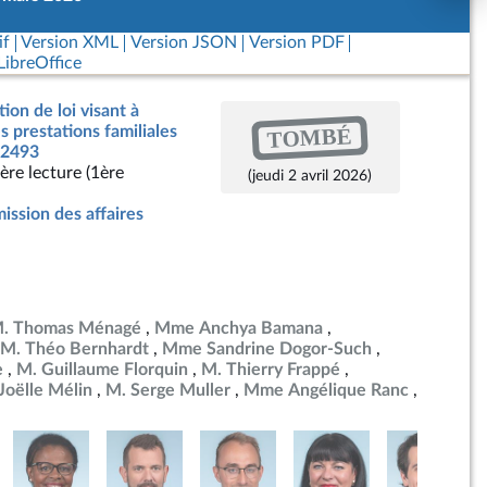
if
Version XML
Version JSON
Version PDF
ibreOffice
ion de loi visant à
TOMBÉ
s prestations familiales
 2493
ère lecture (1ère
(jeudi 2 avril 2026)
ssion des affaires
. Thomas Ménagé
Mme Anchya Bamana
M. Théo Bernhardt
Mme Sandrine Dogor-Such
e
M. Guillaume Florquin
M. Thierry Frappé
oëlle Mélin
M. Serge Muller
Mme Angélique Ranc