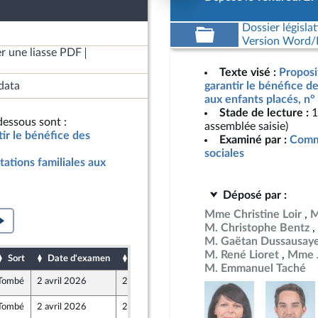
Dossier législat
Version Word/L
r une liasse PDF
Texte visé :
Proposit
data
garantir le bénéfice de
aux enfants placés, n°
Stade de lecture :
1
essous sont :
assemblée saisie)
tir le bénéfice des
Examiné par :
Commi
sociales
tations familiales aux
Déposé par :
Mme Christine Loir
M
M. Christophe Bentz
M. Gaëtan Dussausay
M. René Lioret
Mme J
Sort
Date d'examen
Date de dépôt
M. Emmanuel Taché
Tombé
2 avril 2026
28 mars 2026
r et Territoires
Tombé
2 avril 2026
27 mars 2026
ront Populaire