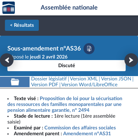
Accèder
Aller au contenu
Aller en bas de la page
Assemblée nationale
à la
page
d'accueil
< Résultats
Sous-amendement n°AS36
Déposé le
jeudi 2 avril 2026
Discuté
Dossier législatif
Version XML
Version JSON
Version PDF
Version Word/LibreOffice
Texte visé :
Proposition de loi pour la sécurisation
des ressources des familles monoparentales par une
pension alimentaire garantie, n° 2494
Stade de lecture :
1ère lecture (1ère assemblée
saisie)
Examiné par :
Commission des affaires sociales
Amendement parent :
Amendement n°AS31