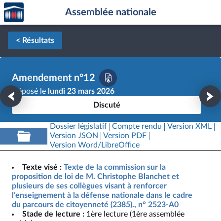
Accèder
Aller au contenu
Aller en bas de la page
Assemblée nationale
à la
page
d'accueil
< Résultats
Amendement n°12
Déposé le
lundi 23 mars 2026
Discuté
Dossier législatif
Compte rendu
Version XML
Version JSON
Version PDF
Version Word/LibreOffice
Texte visé :
Texte de la commission sur la
proposition de loi de M. Christophe Blanchet et
plusieurs de ses collègues visant à renforcer
l’enseignement à la défense nationale dans le cadre
du parcours de citoyenneté (2385)., n° 2523-A0
Stade de lecture :
1ère lecture (1ère assemblée