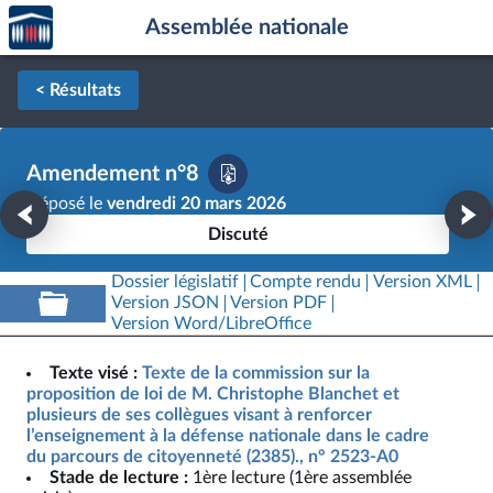
Accèder
Aller au contenu
Aller en bas de la page
Assemblée nationale
à la
page
d'accueil
< Résultats
Amendement n°8
Déposé le
vendredi 20 mars 2026
Discuté
Dossier législatif
Compte rendu
Version XML
Version JSON
Version PDF
Version Word/LibreOffice
Texte visé :
Texte de la commission sur la
proposition de loi de M. Christophe Blanchet et
plusieurs de ses collègues visant à renforcer
l’enseignement à la défense nationale dans le cadre
du parcours de citoyenneté (2385)., n° 2523-A0
Stade de lecture :
1ère lecture (1ère assemblée