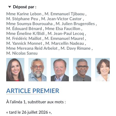
Déposé par :
Mme Karine Lebon
M. Emmanuel Tjibaou
M. Stéphane Peu
M. Jean-Victor Castor
Mme Soumya Bourouaha
M. Julien Brugerolles
M. Édouard Bénard
Mme Elsa Faucillon
Mme Émeline K/Bidi
M. Jean-Paul Lecoq
M. Frédéric Maillot
M. Emmanuel Maurel
M. Yannick Monnet
M. Marcellin Nadeau
Mme Mereana Reid Arbelot
M. Davy Rimane
M. Nicolas Sansu
ARTICLE PREMIER
À l’alinéa 1, substituer aux mots :
« tard le 26 juillet 2026 »,