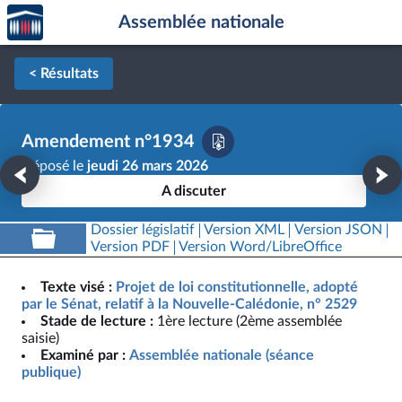
Accèder
Aller au contenu
Aller en bas de la page
Assemblée nationale
à la
page
d'accueil
< Résultats
Amendement n°1934
Déposé le
jeudi 26 mars 2026
A discuter
Dossier législatif
Version XML
Version JSON
Version PDF
Version Word/LibreOffice
Texte visé :
Projet de loi constitutionnelle, adopté
par le Sénat, relatif à la Nouvelle-Calédonie, n° 2529
Stade de lecture :
1ère lecture (2ème assemblée
saisie)
Examiné par :
Assemblée nationale (séance
publique)