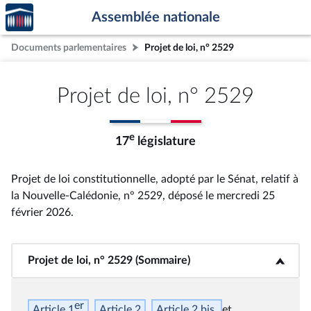
Accèder
Aller au contenu
Aller en bas de la page
Assemblée nationale
à la
page
Documents parlementaires
Projet de loi, n° 2529
d'accueil
Projet de loi, n° 2529
e
17
législature
Projet de loi constitutionnelle, adopté par le Sénat, relatif à
la Nouvelle-Calédonie, n° 2529
, déposé le mercredi 25
février 2026
.
Projet de loi, n° 2529 (Sommaire)
<b>Projet de loi, n° 2529 (Sommaire)</b>
er
Article 1
Article 2
Article 2
bis