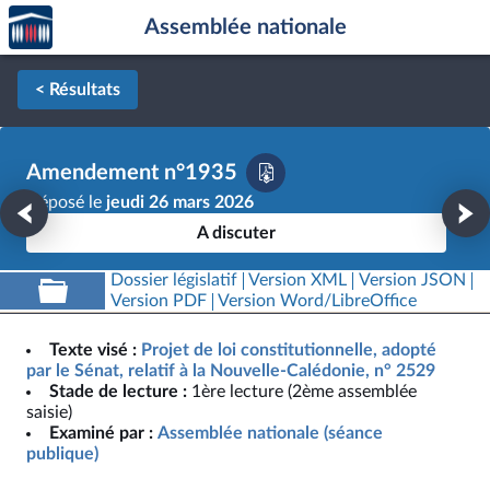
Accèder
Aller au contenu
Aller en bas de la page
Assemblée nationale
à la
page
d'accueil
< Résultats
Amendement n°1935
Déposé le
jeudi 26 mars 2026
A discuter
Dossier législatif
Version XML
Version JSON
Version PDF
Version Word/LibreOffice
Texte visé :
Projet de loi constitutionnelle, adopté
par le Sénat, relatif à la Nouvelle-Calédonie, n° 2529
Stade de lecture :
1ère lecture (2ème assemblée
saisie)
Examiné par :
Assemblée nationale (séance
publique)