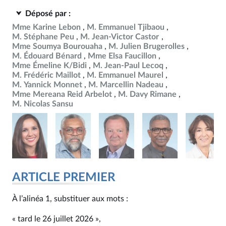
Déposé par :
Mme Karine Lebon
M. Emmanuel Tjibaou
M. Stéphane Peu
M. Jean-Victor Castor
Mme Soumya Bourouaha
M. Julien Brugerolles
M. Édouard Bénard
Mme Elsa Faucillon
Mme Émeline K/Bidi
M. Jean-Paul Lecoq
M. Frédéric Maillot
M. Emmanuel Maurel
M. Yannick Monnet
M. Marcellin Nadeau
Mme Mereana Reid Arbelot
M. Davy Rimane
M. Nicolas Sansu
ARTICLE PREMIER
À l’alinéa 1, substituer aux mots :
« tard le 26 juillet 2026 »,