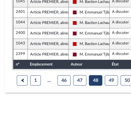
1045
A discuter
Article PREMIER, alinéa 1
M. Bastien Lachaud
La France insoumise - Nouveau F
2401
A discuter
Article PREMIER, alinéa 1
M. Emmanuel Tjibaou
Gauche Démocrate et Républica
1044
A discuter
Article PREMIER, alinéa 1
M. Bastien Lachaud
La France insoumise - Nouveau F
2400
A discuter
Article PREMIER, alinéa 1
M. Emmanuel Tjibaou
Gauche Démocrate et Républica
1043
A discuter
Article PREMIER, alinéa 1
M. Bastien Lachaud
La France insoumise - Nouveau F
2399
A discuter
Article PREMIER, alinéa 1
M. Emmanuel Tjibaou
Gauche Démocrate et Républica
n°
Emplacement
Auteur
État
1
...
46
47
48
49
50