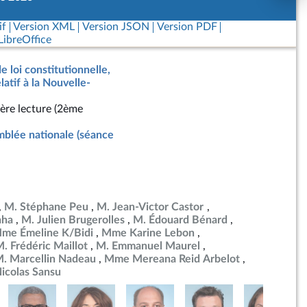
if
Version XML
Version JSON
Version PDF
ibreOffice
e loi constitutionnelle,
latif à la Nouvelle-
ère lecture (2ème
blée nationale (séance
M. Stéphane Peu
M. Jean-Victor Castor
aha
M. Julien Brugerolles
M. Édouard Bénard
me Émeline K/Bidi
Mme Karine Lebon
. Frédéric Maillot
M. Emmanuel Maurel
. Marcellin Nadeau
Mme Mereana Reid Arbelot
icolas Sansu