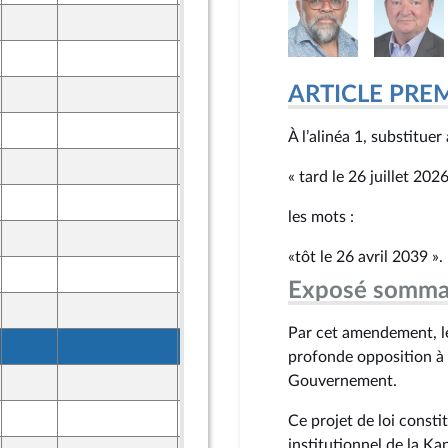
25 mars 2026
ront Populaire
26 mars 2026
ine
ARTICLE PRE
25 mars 2026
ront Populaire
26 mars 2026
À l’alinéa 1, substitue
ine
25 mars 2026
ront Populaire
« tard le 26 juillet 202
26 mars 2026
ine
les mots :
25 mars 2026
ront Populaire
«tôt le 26 avril 2039 ».
26 mars 2026
ine
Exposé somma
25 mars 2026
ront Populaire
Par cet amendement, le
26 mars 2026
ine
profonde opposition à 
Gouvernement.
25 mars 2026
ront Populaire
26 mars 2026
Ce projet de loi consti
ine
institutionnel de la K