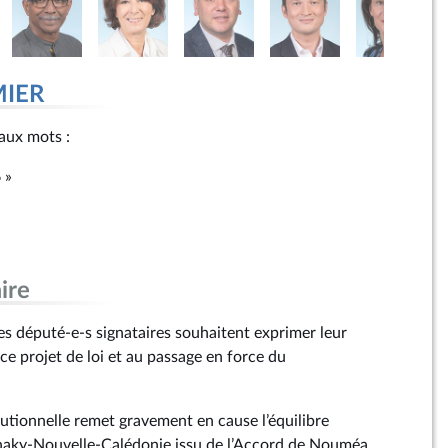
MIER
r aux mots :
6 »
ire
s député-e-s signataires souhaitent exprimer leur
ce projet de loi et au passage en force du
tutionnelle remet gravement en cause l’équilibre
anaky-Nouvelle-Calédonie issu de l’Accord de Nouméa.