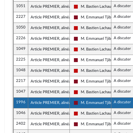
1051
A discuter
Article PREMIER, alinéa 1
M. Bastien Lachaud
La France insoumise - Nouveau F
2227
A discuter
Article PREMIER, alinéa 1
M. Emmanuel Tjibaou
Gauche Démocrate et Républica
1050
A discuter
Article PREMIER, alinéa 1
M. Bastien Lachaud
La France insoumise - Nouveau F
2226
A discuter
Article PREMIER, alinéa 1
M. Emmanuel Tjibaou
Gauche Démocrate et Républica
1049
A discuter
Article PREMIER, alinéa 1
M. Bastien Lachaud
La France insoumise - Nouveau F
2225
A discuter
Article PREMIER, alinéa 1
M. Emmanuel Tjibaou
Gauche Démocrate et Républica
1048
A discuter
Article PREMIER, alinéa 1
M. Bastien Lachaud
La France insoumise - Nouveau F
2217
A discuter
Article PREMIER, alinéa 1
M. Emmanuel Tjibaou
Gauche Démocrate et Républica
1047
A discuter
Article PREMIER, alinéa 1
M. Bastien Lachaud
La France insoumise - Nouveau F
1996
A discuter
Article PREMIER, alinéa 1
M. Emmanuel Tjibaou
Gauche Démocrate et Républica
1046
A discuter
Article PREMIER, alinéa 1
M. Bastien Lachaud
La France insoumise - Nouveau F
2402
A discuter
Article PREMIER, alinéa 1
M. Emmanuel Tjibaou
Gauche Démocrate et Républica