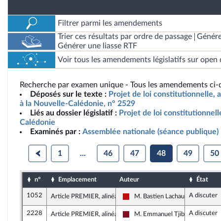
Filtrer parmi les amendements
Trier ces résultats par ordre de passage
Génére
Générer une liasse RTF
Voir tous les amendements législatifs sur open 
Recherche par examen unique - Tous les amendements ci-d
Déposés sur le texte :
Projet de loi constitutionnelle, 
à la Nouvelle-Calédonie, n° 2529
Liés au dossier législatif :
Projet de loi constitutionnell
Calédonie
Examinés par :
Assemblée nationale (séance publique)
1
...
46
47
48
49
50
n°
Emplacement
Auteur
État
1052
A discuter
Article PREMIER, alinéa 1
M. Bastien Lachaud
La France insoumise - Nouveau F
2228
A discuter
Article PREMIER, alinéa 1
M. Emmanuel Tjibaou
Gauche Démocrate et Républica