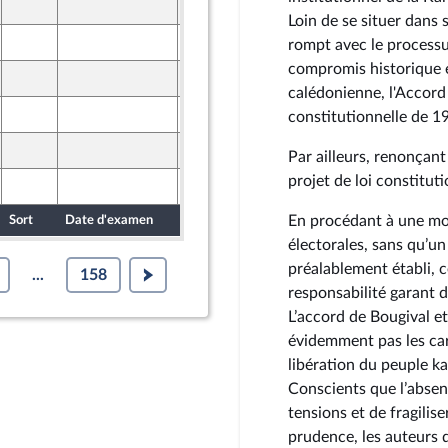
25 mars 2026
ront Populaire
Loin de se situer dans 
26 mars 2026
rompt avec le processus
ine
compromis historique e
25 mars 2026
ront Populaire
calédonienne, l'Accord
26 mars 2026
constitutionnelle de 1
ine
25 mars 2026
Par ailleurs, renonçant
ront Populaire
projet de loi constituti
26 mars 2026
ine
En procédant à une modi
Sort
Date d'examen
Date de dépôt
électorales, sans qu’un
préalablement établi, c
...
158
responsabilité garant de
L’accord de Bougival e
évidemment pas les ca
libération du peuple k
Conscients que l’absenc
tensions et de fragilis
prudence, les auteurs