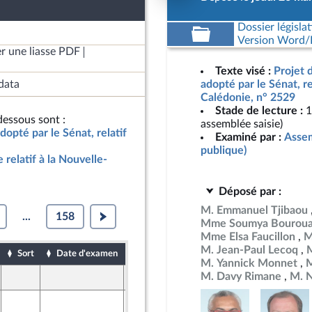
Dossier législat
Version Word/L
r une liasse PDF
Texte visé :
Projet d
data
adopté par le Sénat, re
Calédonie, n° 2529
Stade de lecture :
1
essous sont :
assemblée saisie)
adopté par le Sénat, relatif
Examiné par :
Assem
publique)
e relatif à la Nouvelle-
Déposé par :
M. Emmanuel Tjibaou
...
158
Mme Soumya Bourou
Mme Elsa Faucillon
M
M. Jean-Paul Lecoq
M
Sort
Date d'examen
Date de dépôt
M. Yannick Monnet
M
M. Davy Rimane
M. N
25 mars 2026
ront Populaire
26 mars 2026
ine