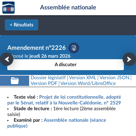
Accèder
Aller au contenu
Aller en bas de la page
Assemblée nationale
à la
page
d'accueil
< Résultats
Amendement n°2226
Déposé le
jeudi 26 mars 2026
A discuter
Dossier législatif
Version XML
Version JSON
Version PDF
Version Word/LibreOffice
Texte visé :
Projet de loi constitutionnelle, adopté
par le Sénat, relatif à la Nouvelle-Calédonie, n° 2529
Stade de lecture :
1ère lecture (2ème assemblée
saisie)
Examiné par :
Assemblée nationale (séance
publique)